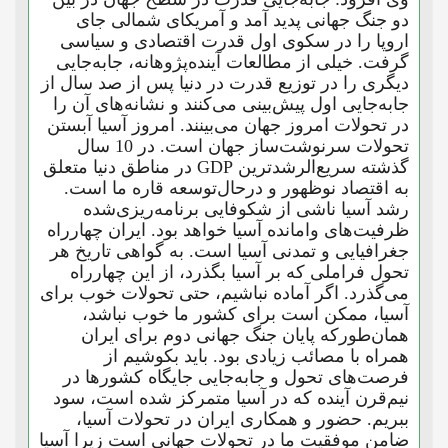
دو جنگ جهانی پدید آمد و آمریکای شمالی جای
اروپا را در سکوی اول قدرت اقتصادی و سیاسی
گرفت. خیلی از مطالعات آینده‌پژوهانه، جابه‌جایی
دیگری را در توزیع قدرت در دنیا پس از صد سال از
جابه‌جایی اول پیش‌بینی می‌کنند و نشانه‌های آن را
در تحولات امروز جهان می‌بینند. امروز آسیا آبستن
تحولات سرنوشت‌ساز جهان است. در 10 سال
گذشته سریع‌الرشدترین GDP در مناطق دنیا متعلق
به اقتصاد نوظهور و درحال‌توسعه قاره ما است.
رشد آسیا ناشی از شکوفایی برنامه‌ریزی‌شده
ظرفیت‌های وامانده آسیا خواهد بود. ایران چهارراه
جغرافیایی و تمدنی آسیا است. به گواهی تاریخ هر
تحول فراملی که بر آسیا بگذرد، از این چهارراه
می‌گذرد. اگر آماده نباشیم، حتی تحولات خوب برای
آسیا، ممکن است برای کشور ما خوب نباشد،
همان‌طورکه پایان جنگ جهانی دوم برای ایران
همراه با مصائب زیادی بود. باید بکوشیم از
فرصت‌های تحول و جابه‌جایی جایگاه کشورها در
نیم‌قرن آینده که در آسیا متمرکز شده است، سود
ببریم. حضور و همکاری ایران در تحولات آسیا،
ضامن موفقیت ما در تحولات جهانی است زیرا آسیا