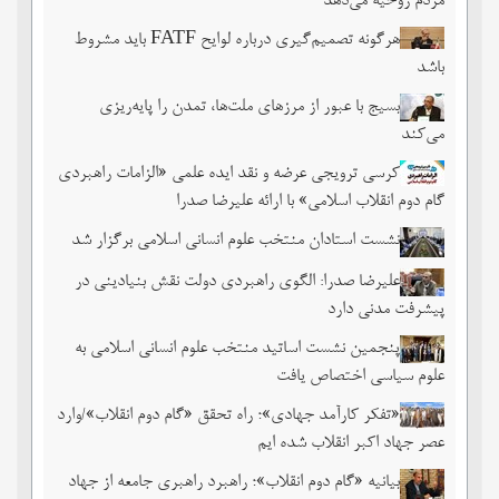
مردم روحیه می‌دهد
هرگونه تصمیم‌گیری درباره لوایح FATF باید مشروط
باشد
بسیج با عبور از مرزهای ملت‌‌ها، تمدن را پایه‌ریزی
می‌کند
کرسی ترویجی عرضه و نقد ایده علمی «الزامات راهبردی
گام دوم انقلاب اسلامی» با ارائه علیرضا صدرا
نشست استادان منتخب علوم انسانی اسلامی برگزار شد
علیرضا صدرا: الگوی راهبردی دولت نقش بنیادینی در
پیشرفت مدنی دارد
پنجمین نشست اساتید منتخب علوم انسانی اسلامی به
علوم سیاسی اختصاص یافت
«تفکر کارآمد جهادی»؛ راه تحقق «گام دوم انقلاب»/وارد
عصر جهاد اکبر انقلاب شده ایم
بیانیه «گام دوم انقلاب»؛ راهبرد راهبری جامعه از جهاد