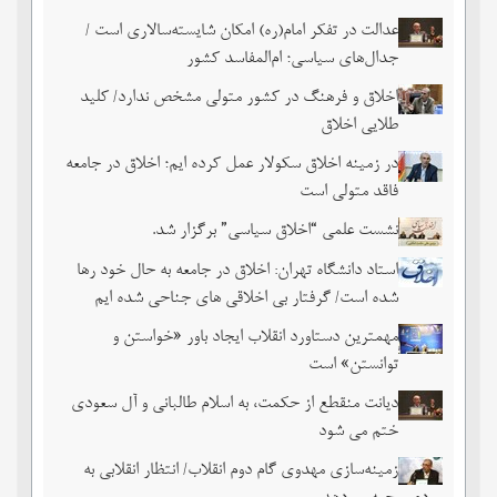
عدالت در تفکر امام(ره) امکان شایسته‌سالاری است /
جدال‌های سیاسی؛ ام‌المفاسد کشور
اخلاق و فرهنگ در کشور متولی مشخص ندارد/ کلید
طلایی اخلاق
در زمینه اخلاق سکولار عمل کرده ایم؛ اخلاق در جامعه
فاقد متولی است
نشست علمی “اخلاق سیاسی” برگزار شد.
استاد دانشگاه تهران: اخلاق در جامعه به حال خود رها
شده است/ گرفتار بی اخلاقی های جناحی شده ایم
مهمترین دستاورد انقلاب ایجاد باور «خواستن و
توانستن» است
دیانت منقطع از حکمت، به اسلام طالبانی و آل سعودی
ختم می شود
زمینه‌سازی مهدوی گام دوم انقلاب/ انتظار انقلابی به