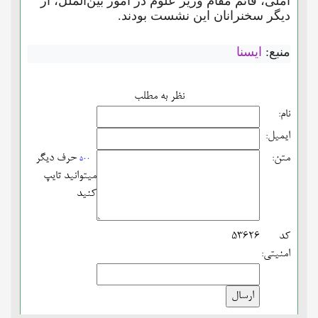
آملی، قائم مقام وزیر علوم در امور بین‌الملل، از
دیگر سخنرانان این نشست بودند.
منبع:
ایسنا
نظر به مطلب
نام:
ایمیل:
متن:
حرف دیگر
500
میتوانید تایپ
کنید
کد
53626
امنیتی: