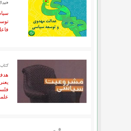
«عدال
سیاس
توسع
فاعل
کتاب 
هدف 
یعنی
فلسف
علمی