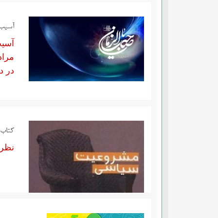
آسیب 
آسیب
مراد
در د
کتاب 
نظری