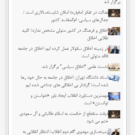
برگزار شد
عدالت در تفکر امام(ره) امکان شایسته‌سالاری است /
جدال‌های سیاسی؛ ام‌المفاسد کشور
اخلاق و فرهنگ در کشور متولی مشخص ندارد/ کلید
طلایی اخلاق
در زمینه اخلاق سکولار عمل کرده ایم؛ اخلاق در جامعه
فاقد متولی است
نشست علمی “اخلاق سیاسی” برگزار شد.
استاد دانشگاه تهران: اخلاق در جامعه به حال خود رها
شده است/ گرفتار بی اخلاقی های جناحی شده ایم
مهمترین دستاورد انقلاب ایجاد باور «خواستن و
توانستن» است
دیانت منقطع از حکمت، به اسلام طالبانی و آل سعودی
ختم می شود
زمینه‌سازی مهدوی گام دوم انقلاب/ انتظار انقلابی به