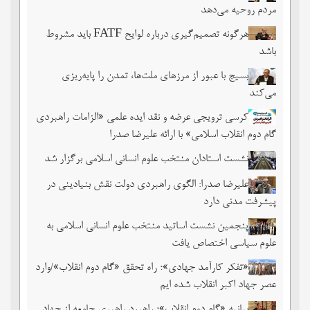
مردم روحیه می‌دهد
هرگونه تصمیم‌گیری درباره لوایح FATF باید مشروط
باشد
بسیج با عبور از مرزهای ملت‌‌ها، تمدن را پایه‌ریزی
می‌کند
کرسی ترویجی عرضه و نقد ایده علمی «الزامات راهبردی
گام دوم انقلاب اسلامی» با ارائه علیرضا صدرا
نشست استادان منتخب علوم انسانی اسلامی برگزار شد
علیرضا صدرا: الگوی راهبردی دولت نقش بنیادینی در
پیشرفت مدنی دارد
پنجمین نشست اساتید منتخب علوم انسانی اسلامی به
علوم سیاسی اختصاص یافت
«تفکر کارآمد جهادی»؛ راه تحقق «گام دوم انقلاب»/وارد
عصر جهاد اکبر انقلاب شده ایم
بیانیه «گام دوم انقلاب»؛ راهبرد راهبری جامعه از جهاد