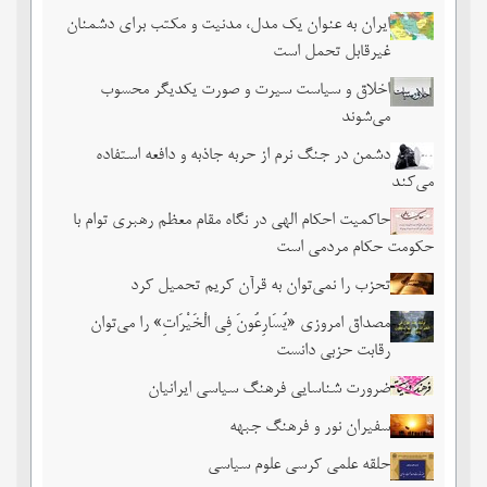
ایران به عنوان یک مدل، مدنیت و مکتب برای دشمنان
غیرقابل تحمل است
اخلاق و سیاست سیرت و صورت یکدیگر محسوب
می‌شوند
دشمن در جنگ نرم از حربه جاذبه و دافعه استفاده
می‌کند
حاکمیت احکام الهی در نگاه مقام معظم رهبری توام با
حکومت حکام مردمی است
تحزب را نمی‌توان به قرآن کریم تحمیل کرد
مصداق امروزی «یُسَارِعُونَ فِی الْخَیْرَاتِ» را می‌توان
رقابت حزبی دانست
ضرورت شناسایی فرهنگ سیاسی ایرانیان
سفیران نور و فرهنگ جبهه
حلقه علمی کرسی علوم سیاسی