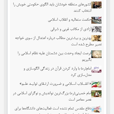
کشورهای منطقه خودشان باید الگوی حکومتی خویش را
انتخاب کنند
حکمت متعالیه و انقلاب اسلامی
آزادی از مکاتب غربی و شرقی
بهترین و بیشترین مطالب درباره اعتدال از سوی خواجه
نصیر مطرح شده است
فرصت ایجاد وحدت بین دشمنان علیه نظام اسلامی را
بگیریم
امام(ره) با وارد کردن قرآن در زندگی الگوسازی و
مدل‌سازی کرد
« انقــلاب اسـلامی و ضـرورت ارتـقای تولیـد علـم»
امام خمینی(ره) بزرگ‌ترین نواندیش و نوگرای اسلامی در
عصر معاصر است
دفاع مقدس تمام نشده است فعالیت‌های دانشگاه‌ها برای