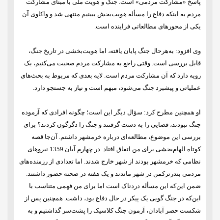
پاسخ «مشارکت مردمی» است. جنگ و هویت ملی با مبنای مشارکت
مردم به اینکه دفاع را مسأله هویت‌بخش ببینیم منتهی شد و واکاوی آن
یکی از محورهای مطالعاتی فزاینده است.
وی افزود: به‌هرحال جنگ پایان یافته، اما هویت‌بخشی در تاریخ جنگ،
قابل بررسی است. وقتی راجع به مشارکت مردم صحبت می‌کنیم، یک
رویه دارد که آن مشارکت مردم است. لایه بعدی که مربوط به بحث‌های
عملیاتی و پیشبرد جنگ می
شود، مبهم است و نیاز به جستجو دارد.
او همچنین مطرح کرد: سؤال دیگر این است؛ چگونه افرادی که آزموده
جنگ نبودند، فضایی را به دست گرفتند و جنگ را دگرگون کردند؟ برای
بررسی این موضوع، مطالعه‌ای درباره خرمشهر داشتم. آن‌جا قصه
کوتاه الهام‌بخشی برای من اتفاق افتاد. در چهارم آبان 1359 نیروهای
نظامی که خرمشهر بودند از شهر خارج شدند. اما تعدادی از رزمنده‌های
مردمی بندرترکمن در شهر ماندند و یک هفته در صحنه حضور داشتند.
ضمن این
که این مسأله دردناک است اما برای من فهمی متناسب با
این‌که در جنگ گویی یک پیکر در حال دفاع بود، داشت. همچنین پس از
شکست حصر آبادان، آزمون جنگ کلاسیک را پشت‌سر گذاشتیم و به