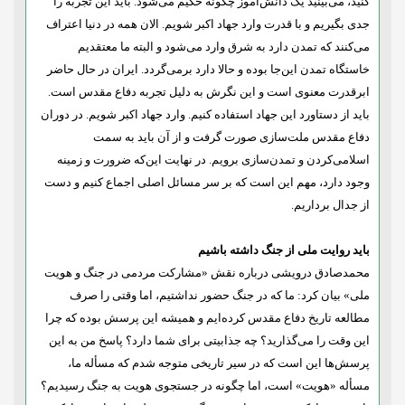
کنید، می‌بینید یک دانش‌آموز چگونه حکیم می‌شود. باید این تجربه را
جدی بگیریم و با قدرت وارد جهاد اکبر شویم. الان همه در دنیا اعتراف
می‌کنند که تمدن دارد به شرق وارد می‌شود و البته ما معتقدیم
خاستگاه تمدن این‌جا بوده و حالا دارد برمی‌گردد. ایران در حال حاضر
ابرقدرت معنوی است و این نگرش به دلیل تجربه دفاع مقدس است.
باید از دستاورد این جهاد استفاده کنیم. وارد جهاد اکبر شویم. در دوران
دفاع مقدس ملت‌سازی صورت گرفت و از آن باید به سمت
اسلامی‌کردن و تمدن‌سازی برویم. در نهایت این‌که ضرورت و زمینه
وجود دارد، مهم این است که بر سر مسائل اصلی اجماع کنیم و دست
از جدال برداریم.
باید روایت ملی از جنگ داشته باشیم
محمدصادق درویشی درباره نقش «مشارکت مردمی در جنگ و هویت
ملی» بیان کرد: ما که در جنگ حضور نداشتیم، اما وقتی را صرف
مطالعه تاریخ دفاع مقدس کرده
ایم و همیشه این پرسش بوده که چرا
این وقت را می‌گذارید؟ چه جذابیتی برای شما دارد؟ پاسخ من به این
پرسش‌ها این است که در سیر تاریخی متوجه شدم که مسأله ما،
مسأله «هویت» است، اما چگونه در جستجوی هویت به جنگ رسیدیم؟