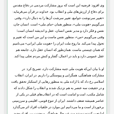
وی افزود: فرضیه این است که بروز مشارکت مردمی در دفاع مقدس
برای دفاع از ارزش‌های ملی و انقلاب بود. خداوند در قرآن می‌فرماید:
«تغییر سرنوشت جوامع، تغییر سرشت آن‌ها را به دنبال دارد»، وقتی
می‌گوییم «هویت ملی»، منظور همان «مای ملی» است. انسان جان،
نفس و فکر دارد و مدبر نفس انسان، عقل و اندیشه انسان است؛
وقتی می‌گوییم «من»، منظور نفس ماست و این من است که تغییر و
تحول پیدا می‌کند. ما روح ملت ایران را «هویت ملی ایرانی» می‌نامیم
که همان چیستی ماست. همان‌طور که انسان عقل دارد، جامعه هم
عقل عمومی دارد و باید در اعمال، گفتار و کنش مردم تجلی پیدا کند.
او با بیان این
که هویت ملی جنبه مشارکت دارد، تصریح کرد: در
مشارکت هماهنگی، همگرایی و پیوستگی را داریم. در ایران، انقلاب
اسلامی رخ داد که با اراده ملی به منظور رهایی از استکبار تحقق یافت
و در حقیقت سه عنصر به هم نزدیک شدند و انقلاب را شکل دادند که
شامل مکتب، امت و امامت است که در انقلاب‌های قبلی در یکی از
عناصر همیشه ضعف داشتند. ایران از تنوع قومی، اقلیمی و سرزمینی
برخوردار است و ما می‌دانیم این موارد در خلقیات افراد اثر می‌گذارد
اما تعیین‌کننده نیستند و درعین‌حال هماهنگی و وحدت بین افراد وجود