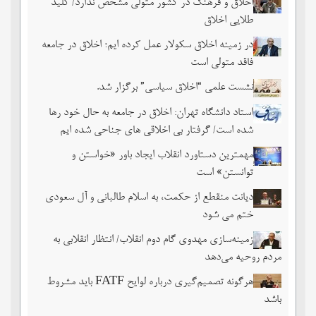
اخلاق و فرهنگ در کشور متولی مشخص ندارد/ کلید
طلایی اخلاق
در زمینه اخلاق سکولار عمل کرده ایم؛ اخلاق در جامعه
فاقد متولی است
نشست علمی “اخلاق سیاسی” برگزار شد.
استاد دانشگاه تهران: اخلاق در جامعه به حال خود رها
شده است/ گرفتار بی اخلاقی های جناحی شده ایم
مهمترین دستاورد انقلاب ایجاد باور «خواستن و
توانستن» است
دیانت منقطع از حکمت، به اسلام طالبانی و آل سعودی
ختم می شود
زمینه‌سازی مهدوی گام دوم انقلاب/ انتظار انقلابی به
مردم روحیه می‌دهد
هرگونه تصمیم‌گیری درباره لوایح FATF باید مشروط
باشد