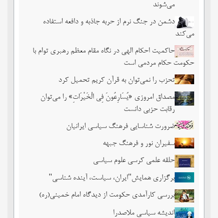
می‌شوند
دشمن در جنگ نرم از حربه جاذبه و دافعه استفاده
می‌کند
حاکمیت احکام الهی در نگاه مقام معظم رهبری توام با
حکومت حکام مردمی است
تحزب را نمی‌توان به قرآن کریم تحمیل کرد
مصداق امروزی «یُسَارِعُونَ فِی الْخَیْرَاتِ» را می‌توان
رقابت حزبی دانست
ضرورت شناسایی فرهنگ سیاسی ایرانیان
سفیران نور و فرهنگ جبهه
حلقه علمی کرسی علوم سیاسی
برگزاری همایش"ایران، سیاست، آینده شناسی"
بررسی کارآمدی حکومت از دیدگاه امام خمینی(ره)
اندیشه سیاسی ملاصدرا