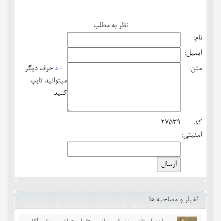
نظر به مطلب
نام:
ایمیل:
متن:
حرف دیگر
500
میتوانید تایپ
کنید
کد
27539
امنیتی:
اخبار و مصاحبه ها