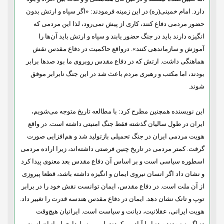
دارد. امام خمینی(ره) در این زمینه فرمودند: «اگر سپاه و ارتش بدون
حضور مردمی دفاع کنند، کاری از پیش نمی‌رود، لذا این مردمی که
انگیزه دارند باید در جنگ حضور یابند و سپاه و ارتش باید آن‌ها را
آموزش و سازماندهی کنند». درواقع حاکمیت در دفاع مقدس نقش
هماهنگی داشت. ارتش که در دفاع مقدس روبروی ما بود صدها برابر
بودند، اما مکتب و رهبری مردم باعث شد در این جنگ نابرابر موفق
شوند.
این نویسنده همچنین مطرح کرد: با مطالعه تاریخ متوجه می‌شویم،
ایران در طول سالیان گذشته فقط جنگ امنیتی داشته است. در واقع
هویت مردمی ایران در جنگ تحمیلی بازتولید شد و هم‌افزایی صورت
گرفت. کمتر مردمی در تاریخ چنین فرصتی داشته‌اند، زیرا اراده مردمی
اسطوره سیاسی است و بر اساس آن دفاع مقدس بعد معنوی پیدا کرد
و نشان داد اگر انسان نیروی ایمان و انگیزه داشته باشد، قطعا پیروزی
از آن ملت است. در دفاع مقدس، ایمان توانست نقش خود را در برابر
توپ و تانک نشان دهد. ایمان در دفاع مقدس هندسه قدرت را تغییر داد.
هویت ایرانی، عقلانیت، دیانت و سیاست است. ایرانیان هیچ‌وقت
دنیاگریز نبودند و دنیا را آباد می‌کردند. این رمز پایداری ایرانیان است.