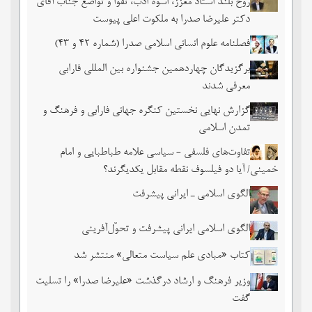
روح بلند استاد معزز، اسوه ادب، تقوا و تواضع جناب آقای
دکتر علیرضا صدرا به ملکوت اعلی پیوست
فصلنامه علوم انسانی اسلامی صدرا (شماره 42 و 43)
برگزیدگان چهاردهمین جشنواره بین المللی فارابی
معرفی شدند
گزارش نهایی نخستین کنگره جهانی فارابی و فرهنگ و
تمدن اسلامی
تفاوت‌های فلسفی - سیاسی علامه طباطبایی و امام
خمینی/ آیا دو فیلسوف نقطه مقابل یکدیگرند؟
الگوی اسلامی ـ ایرانی پیشرفت
الگوی اسلامی ایرانی پیشرفت و تحوّل‌آفرینی
کتاب «مبادی علم سیاست متعالی» منتشر شد
وزیر فرهنگ و ارشاد درگذشت «علیرضا صدرا» را تسلیت
گفت