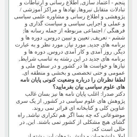
پنجم - اعتماد سازى, اطلاع رسانى و ارتباطات و
تبادلات متقابل نیروها, نهادها و مراکز آموزشى /
پژوهشى و اطلاع رسانى و مشاوره علمى سیاسى
و عملى و اجرایى سیاسى و سیاست گذارى و
فرهنگى / اجتماعى مربوطه از جمله رسانه ها;
ششم - تعریف, تعیین و تبیین دروس, دوره ها و
برنامه هاى جدید, مورد نیاز, مورد نظر و به عبارت
دیگر, روز آمدى و کار آمدى دروس, دوره ها و
برنامه هاى جدید در این رشته به تناسب شرایط,
نیازها و خواست ها در کشور و در سطح ملى و
عمومى و حتى تخصصى و بخشى و منطقه اى.
لطفا نظرتان را درباره وضعیت کنونى پایان نامه
هاى علوم سیاسى بیان بفرمایید؟
دکتر صدرا: اغلب پایان نامه ها نیز بسان غالب
پژوهش هاى علوم سیاسى در کشور, از یک سرى
عناوین کلى و کتابخانه اى فراتر نمى روند.
موضوعاتى که چه بسا اگر هم تکرارى نباشد, راه
گشاى هیچ مشکلى از کشور نمى باشند. این, در
حالى است که;
اولا, دانشجویان و دانش پژوهان این رشته از