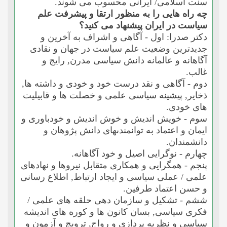
سنت اسلامى/ ایرانى محسوب مى شوند.
چه راه هایى را به منظور ارتقا و پیشرفت علم
سیاست در ایران پیشنهاد مى کنید؟
دکتر صدرا: اول - آگاهى و اشراف به آخرین و
جدیدترین وضعیت علم سیاست در جهان و نقادى
آگاهانه و عالمانه دانش سیاسى مدرن, رایج و
غالب.
دوم - آگاهى و نقد درست خود و خودى و داشته ها,
ذخایر, پیشینه سیاسى علمى و خصلت ها و قابیلیت
هاى خودى.
سوم - خویش اندیش و خوش اندیش و خودباورى و
ایمان و اعتماد به توانمندىهاى دانش پژوهان و
دانشمندان.
چهارم - نوگرایى اصیل و خود آگاهانه.
پنجم - همگرایى و همکارى متقابل نیروها و نهادهاى
علمى / عملى سیاسى و ایجاد ارتباط, اطلاع رسانى
و حسن اعتماد طرفین.
ششم - تشکیل و سازمان دهى حلقه هاى علمى /
فکرى سیاسى, بسان کانون ها و کوره هاى اندیشه
سیاسى و نظریه پردازى و رواج, ترویج و آزمون و