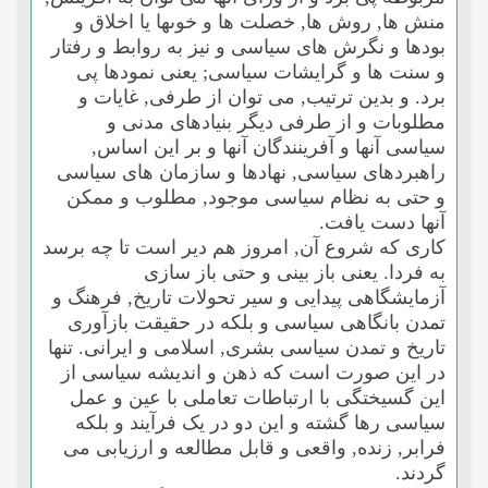
منش ها, روش ها, خصلت ها و خوىها یا اخلاق و
بودها و نگرش هاى سیاسى و نیز به روابط و رفتار
و سنت ها و گرایشات سیاسى; یعنى نمودها پى
برد. و بدین ترتیب, مى توان از طرفى, غایات و
مطلوبات و از طرفى دیگر بنیادهاى مدنى و
سیاسى آنها و آفرینندگان آنها و بر این اساس,
راهبردهاى سیاسى, نهادها و سازمان هاى سیاسى
و حتى به نظام سیاسى موجود, مطلوب و ممکن
آنها دست یافت.
کارى که شروع آن, امروز هم دیر است تا چه برسد
به فردا. یعنى باز بینى و حتى باز سازى
آزمایشگاهى پیدایى و سیر تحولات تاریخ, فرهنگ و
تمدن بانگاهى سیاسى و بلکه در حقیقت بازآورى
تاریخ و تمدن سیاسى بشرى, اسلامى و ایرانى. تنها
در این صورت است که ذهن و اندیشه سیاسى از
این گسیختگى با ارتباطات تعاملى با عین و عمل
سیاسى رها گشته و این دو در یک فرآیند و بلکه
فرابر, زنده, واقعى و قابل مطالعه و ارزیابى مى
گردند.