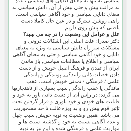
سیاسى نه تنها به معناى آگاهى هاى سیاسى بلکه;
به مراتب بیش و حتى بیش از آن, دانش سیاسى به
معناى دانایى سیاسى و خود آگاهى سیاسى است.
راهى روشن, سترگ و در عین حال کاملا دست
یافتنى که پیش روى داریم.
علل و عوامل این وضعیت را در چه مى بینید؟
دکتر صدرا: علت اصلى این اشکالات درونى و
مشکلات سر راه دانش سیاسى به ویژه به معناى
دانایى و خود آگاهى سیاسى و حتى به معناى آگاهى
سیاسى و اطلاع یا مطالعات سیاسى, باز ماندن
ایران از تمدن و فرهنگ اصیل خویش و از دست
دادن خصلت ذاتى زایندگى, پویندگى و پایندگى
علمى / فرهنگى / تمدنى خویش است. عقب
ماندگى یا عقب راندگى, سبب بسیارى از ناهنجارىها
مى گردد; در رإس آن, از دست دادن باور به خود و
قابلیت هاى خودى و خود باورى و قرار گرفتن تحت
تإثیر قوم پیش رو و به ویژه غالب تا حد مسحوریت
مى باشد. همین وضعیت به نوبه خویش, سبب جهل
و عدم آگاهى نسبت به خود و گذشته, سنت ها و
مواریث علمى و فرهنگى شده و این نیز به نوبه