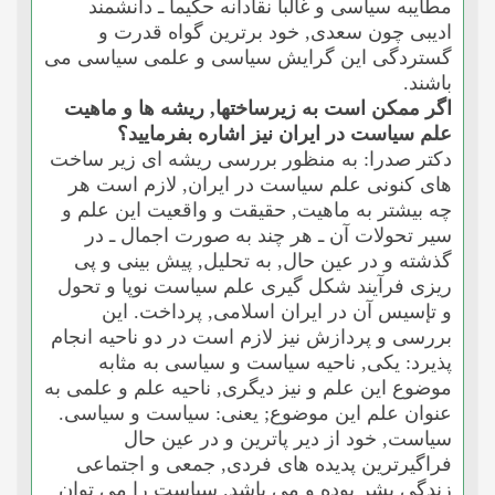
مطایبه سیاسى و غالبا نقادانه حکیما ـ دانشمند
ادیبى چون سعدى, خود برترین گواه قدرت و
گستردگى این گرایش سیاسى و علمى سیاسى مى
باشند.
اگر ممکن است به زیرساختها, ریشه ها و ماهیت
علم سیاست در ایران نیز اشاره بفرمایید؟
دکتر صدرا: به منظور بررسى ریشه اى زیر ساخت
هاى کنونى علم سیاست در ایران, لازم است هر
چه بیشتر به ماهیت, حقیقت و واقعیت این علم و
سیر تحولات آن ـ هر چند به صورت اجمال ـ در
گذشته و در عین حال, به تحلیل, پیش بینى و پى
ریزى فرآیند شکل گیرى علم سیاست نوپا و تحول
و تإسیس آن در ایران اسلامى, پرداخت. این
بررسى و پردازش نیز لازم است در دو ناحیه انجام
پذیرد: یکى, ناحیه سیاست و سیاسى به مثابه
موضوع این علم و نیز دیگرى, ناحیه علم و علمى به
عنوان علم این موضوع; یعنى: سیاست و سیاسى.
سیاست, خود از دیر پاترین و در عین حال
فراگیرترین پدیده هاى فردى, جمعى و اجتماعى
زندگى بشر بوده و مى باشد. سیاست را مى توان