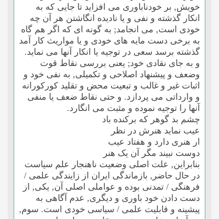
خویش, بر خودناباورى مى افزاید تا جایى که به
انکار گذشته و نفى و یا نادیده انگاشتن هر آن چه
خودى است, مى انجامد; به گونه اى که اگر هم گاه
به برخى دست مایه هاى خودى و یا مواریث کار آمد
گذشته برسد سعى در توجیه یا انکار آنها مى نماید.
و به جاى نقادى خود; یعنى بررسى نقاط قوت
وضعف و پیشنهاد اصلاحى و تکمیلى, به نفى خود و
اثبات غیر و غالب و تبعیت محض و تقلید کورکورانه
و وارداتى مى پردازد. و حتى نقاط ضعف یا منفى
آنها را توجیه نموده و مثبت مى انگارد.
چشم بد گوهر که برکنده باد
عیب نماید هنرش در نظر
ار هنرى دارد و هفتاد عیب
دوست نبیند مگر آن یک هنر
بنابراین, علت اصلى وضعیت ناهنجار علم سیاست
در حال حاضر, بازماندگى ایران از زایندگى علمى /
فرهنگى / تمدنى بوده و عواملى اصلى آن, یکى, از
دست دادن خود باورى و دیگرى, عدم آگاهى به
پیشینه و قابلیت علمى / سیاسى خودى است. سوم,