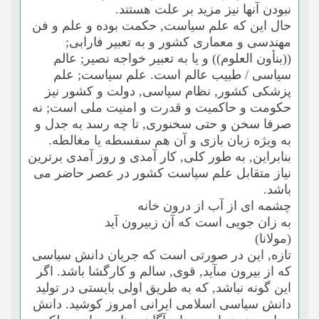
نبودن آنها نیز مزید بر علت هستند.
حال این که علم سیاست, حکمت بوده و علم و فن
مهندسى و معمارى کشور و به تعبیر فارابى;
((بنأون العلوم)) و یا به تعبیر خواجه نصیر; عالم
سیاسى / طبیب عالم است. علم سیاست; علم
پزشکى کشور, نظام سیاسى, دولت و کشور نیز
حکومت و حاکمیت و قدرت و امنیت ملى است; نه
صرفا سخن و حتى سخنورى, تا چه رسد به جدل و
به ویژه زبان بازى و آن هم سفسطه یا مغالطه.
بنابراین, به طور کلى, کار آمدى و روز آمدى برترین
نیاز متقابل علم سیاست کشور در عصر حاضر مى
باشد.
چشمه اى از آب از درون خانه
به زان جویى است که آن زبیرون آید
(مولانا)
تازه, این در صورتى است که جریان دانش سیاسى
که از بیرون مىآید, قوى, سالم و کارگشا باشد. اگر
این گونه نباشد, که به طریق اولى بایستى در تولید
دانش سیاسى اسلامى ایرانى امروز کوشید. دانش