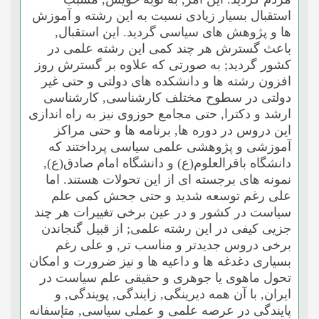
استقبال بسیار زیادى نسبت به این رشته و آموزش
ها و پژوهش هاى سیاسى گردید. این استقبال,
باعث گسترش هر چند کمى این رشته علمى در
کشور گردید; به صورتى که علاوه بر گسترش روز
افزون رشته ها و دانشکده هاى دولتى و حتى غیر
دولتى در سطوح مختلف کارشناسى, کارشناسى
ارشد و دکترا, حتى مجامع حوزوى نیز به راه اندازى
این دروس در دوره ها, برنامه ها و حتى مراکز
آموزشى و پژوهشى علمى سیاسى پرداختند که
دانشگاه باقرالعلوم(ع) و دانشگاه امام صادق(ع),
نمونه هاى برجسته اى از این تحولات هستند. اما
على رغم توسعه شدید و حتى جحش کمى علم
سیاست در کشور و در عین برخى تغییرات هر چند
جزیى کیفى در این رشته علمى; از قبیل گنجاندن
برخى دروس جدیدتر و مناسب تر, و على رغم
بسیارى دغدغه ها و داعیه ها و نیز ضرورت و امکان
تحول ماهوى یا جوهرى و حقیقى علم سیاست در
ایران, با آن همه دیرینگى, زایندگى, پویندگى, و
پایندگى در عرصه علمى و عملى سیاسى, متإسفانه