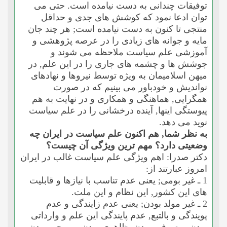
توفیقات چندانى به دست نیامده است. حتى مى
توان ادعا نمود که کوشش هاى جدى و حداقل
منتجى تا کنون به دست نیامده است; هر چند جان
مایه و جوانه هاى زیادى را در عرصه پژوهشى و
آموزشى علم سیاست ملاحظه مى شوند و
جوشش ها و چشمه هاى جارى را در این علم, در
میهن اسلامیمان به ویژه توسط نیروها و نهادهاى
نواندیش و خودباور مى بینیم که در صورت
همگرایى, هماهنگى و همکارى و در نهایت به هم
پیوستگى اینها, آینده درخشانى را در علم سیاست
نوید مى دهد.
به نظر شما, هم اکنون علم سیاست در ایران چه
وضعیتى دارد؟ مهم ترین ویژگى آن چیست؟
دکتر صدرا: اهم ویژگى علم سیاست غالب در ایران
امروز عبارتند از:
1 ـ غیر بومى; یعنى عدم تناسب با نیازها و قابلیت
هاى این کشور, این نظام و این ملت.
2 ـ غیر مولد بودن; یعنى عدم زایندگى و عدم
پویندگى و بالتبع, عدم پایندگى این علم و وارداتى