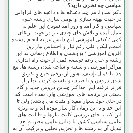
سیاسى چه نظرى دارید؟
دکتر صدرا: هر چند دغدغه ها و داعیه هاى فراوانى
در جهت بهینه سازى و بومى سازى رشته علوم
سیاسى و کار آمد و روز آمد نمودن این علم به
عمل آمده و تلاش هاى چندى نیز در جهت ارتقاى
کمى / کیفى آموزشى این دانش نیز به انجام رسیده
است; لیکن على رغم نیاز و احساس نیاز روز
افزون آموزشى / پژوهشى و اطلاع رسانى به این
رشته و على رغم توسعه کمى از حیث راه اندازى
مراکز آموزشى و شعبه و شاخه شدن رشته ها, مع
هذا با کمال تإسف, هنوز از برخى جمع و تفریق
شدن دروس و یا ضرب و تقسیم کردن آنها زیاد
فراتر نرفته ایم. حداکثر چندین دروس جدید و گاه
دستى در برنامه هاى آموزشى وارد شده است که
در جاى خود بسیار مفید و مثبت مى باشند; ولى تا
این حد و تا این زمان کار ساز نبوده اند و به ویژه
این که به جاى بررسى کلیت نیازها و قابلیت هاى
علمى سیاسى کشور با مبانى علمى معین و بعد
تبدیل آن به رشته ها و تجزیه, تحلیل و ترکیب آن به