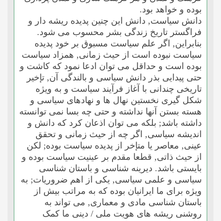
بوده و خواهد بود.
دانش سیاست, دانش این چنین پدیده ریشه دار و
فراگستر تاریخ زندگى بشر محسوب مى شود.
بنابراین, اگر علم سیاست مسبوق بر خود پدیده
سیاست نبوده است از حیث زمانى, همزاد سیاست
بوده است و حداقل مى توان ادعا نمود که کاشت و
حتى پیدایى بذر دانش سیاسى و بالندگى آن, تإخیر
تاریخى چندانى با آغاز فرآیند سیاست و به ویژه
شکل گیرى نخستین نهال ها و نهادهاى سیاسى و
هسته بستن آنها نداشته و حتى چه بسا نمى توانسته
داشته باشد; بلکه مى توان اذعان کرد که دانش و
اندیشه سیاسى, اگر چه از حیث زمانى و تحقق
عینى, معاصر یا متإخر از پدیده سیاست بوده; لکن
از حیث ذاتى, قطعا مقدم بر عینیت سیاست بوده و
بایستى باشد. دیرینه شناسى و باستان شناسى
سیاسى و علمى سیاسى, یکى از اهم ضروریات; به
ویژه براى ما ایرانیان بوده که به مراتب بیش از
باستان شناسى مادى و معمارى, مى تواند به
روشنى ریشه هاى هویت ملى / دینى ما کمک