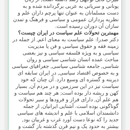
یونانى و سریانى به عربى برگردانده شده و به
دست مسلمانان به عنوان تنها پرچم داران علم و
نظریه پردازان عمومى و سیاسى و فرهنگ و تمدن
سازان آن دوران رسیده است.
مهمترین تحولات علم سیاست در ایران چیست؟
دکتر صدرا: علم سیاست به معناى اعم, از جمله در
زمینه فقه و حقوق سیاسى و فن یا مدیریت
سیاسى و به ویژه فلسفه سیاسى و نیز بعضى
مباحث عمده انسان شناسى سیاسى و روان
شناسى, جامعه شناسى سیاسى, جغرافیاى سیاسى
و به خصوص اقتصاد سیاسى, در ایران سابقه اى
دیرینه و گستره اى وسیع دارد. آن چنان که خود
سیاست نیز در این سرزمین و در مردم آن, بسیار
کهن و ریشه دار بوده است; هر چند هم سیاست و
هم علم آن, داراى فراز و فرودها و سیر تحولات
گوناگونى بوده است. آشنایى ایرانیان, از جمله
دانشمندان اسلامى با علم و اندیشه هاى سیاسى
جدید را که نوعا دست آورد غرب و غربیان بود,
بیشتر به حدود یک و نیم قرن گذشته باز گشت و