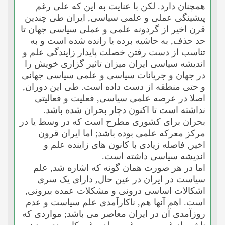
همچنان دارد. لکن با عنایت به این که على رغم
پیشینگى عملى و علمى سیاسى, ایران طى چندین
قرن اخیر از گردونه علمى و عملى سیاسى جهان تا
حد حذف, به حاشیه برده یا رانده شده است و به
تناسب از دست رفتن خصلت پایدار زایندگى علم و
اندیشه سیاسى ایران میزان تاثیر گزارى خویش را
در جهان و جریانات سیاسى و علمى سیاسى جهانى
و حتى منطقه از دست داده است. طى این دوران,
اصلا در عرصه علمى سیاسى, فعلیت و فعالیتى
نداشته است تا اکنون دچار بحران شده باشد.
بحران براى کشورى مطرح است که در وسط یا در
مرکز معرکه علمى بوده باشد; اما ایران قرون
اخیر, فاصله زیادى با کانون هاى زاینده علم و
اندیشه سیاسى داشته است.
اما در هر صورت همان گونه که اشاره شد, علم
سیاست در ایران در عین حال, داراى یک سرى
اشکالات اساسى درونى و مشکلات عمده بیرونى,
است. اهم آنها هم, ناکارآمدى علم سیاست و عدم
روزآمدى آن در ایران معاصر مى باشد; مواردى که