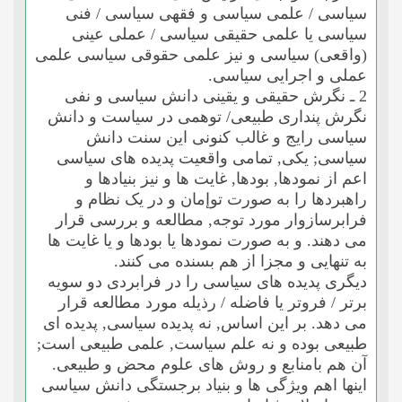
سیاسى / علمى سیاسى و فقهى سیاسى / فنى
سیاسى یا علمى حقیقى سیاسى / عملى عینى
(واقعى) سیاسى و نیز علمى حقوقى سیاسى علمى
عملى و اجرایى سیاسى.
2 ـ نگرش حقیقى و یقینى دانش سیاسى و نفى
نگرش پندارى طبیعى/ توهمى در سیاست و دانش
سیاسى رایج و غالب کنونى این سنت دانش
سیاسى; یکى, تمامى واقعیت پدیده هاى سیاسى
اعم از نمودها, بودها, غایت ها و نیز بنیادها و
راهبردها را به صورت توإمان و در یک نظام و
فرابرسازوار مورد توجه, مطالعه و بررسى قرار
مى دهند. و به صورت نمودها یا بودها و یا غایت ها
به تنهایى و مجزا از هم بسنده مى کنند.
دیگرى پدیده هاى سیاسى را در فرابردى دو سویه
برتر / فروتر یا فاضله / رذیله مورد مطالعه قرار
مى دهد. بر این اساس, نه پدیده سیاسى, پدیده اى
طبیعى بوده و نه علم سیاست, علمى طبیعى است;
آن هم بامنابع و روش هاى علوم محض و طبیعى.
اینها اهم ویژگى ها و بنیاد برجستگى دانش سیاسى