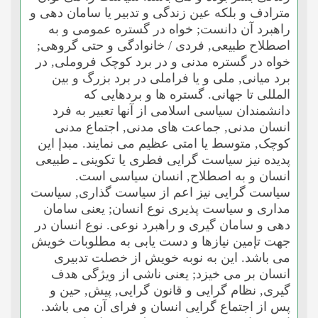
مترادف و بلکه عین زندگى و تدبیر یا سامان دهى و
راهبرد آن دانست; خواه در گستره عمومى و به
اصطلاح طبیعى, فردى / خانوادگى و حتى گروهى;
خواه در گستره مدنى و در برد کوچک فروملى, در
برد میانى, ملى و یا فراملى در برد بزرگ و بین
المللى تا جهانى. گستره ها و بردهایى که
دانشمندان سیاسى اسلامى از آنها تعبیر به فرد
انسان مدنى, جماعت هاى مدنى, اجتماع مدنى
کوچک, متوسط یا امتى عظیم مى نمایند. مبدإ این
پدیده نیز سیاست گرایى فطرى یا تکوینى ـ طبیعى
انسان و به اصطلاح, انسان سیاسى است.
سیاست گرایى نیز اعم از سیاست گذارى, سیاست
مدارى و سیاست پذیرى نوع انسان; یعنى سامان
دهى و سامان گیرى و راهبرد نوعى. نوع انسان در
جهت تإمین نیازها و دست یابى به مطلوبات خویش
مى باشد. این به نوبه خویش از خصلت تدبیرى
انسان بر مى خیزد; یعنى ناشى از ویژگى هدف
گیرى, نظام گرایى و قانون گرایى, پیش, حین و
پس از اجتماع گرایى انسان و فراى آن مى باشد.