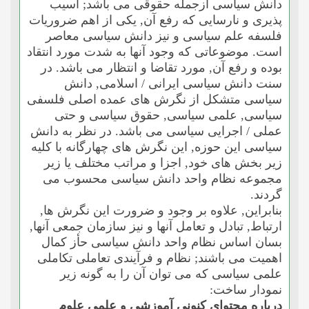
دانش سیاسى ازجمله حقوقى مى باشد; آسیب
پذیرى و نارسایى که رفع آن, یکى از اهم ضروریات
فلسفه علم سیاسى و نیز دانش سیاسى معاصر
است. موضوعاتى که وجود آنها به شدت مورد انتقاد
بوده و رفع آن, مورد تقاضا و انتظار مى باشد. در
سنت دانش سیاسى ایرانى / اسلامى, دانش
سیاسى متشکل از نگرش هاى عمده اصلى فلسفى
سیاسى, علمى سیاسى, حقوق سیاسى و حتى
عملى / اجرایى سیاسى مى باشد. در نظر به دانش
سیاسى این حوزه, این نگرش هاى چهارگانه با کلیه
زیر بخش هاى خود, اجزا و مراتب مختلف یا زیر
مجموعه نظام واحد دانش سیاسى محسوب مى
گردند.
بنابراین, علاوه بر وجود و ضرورت این نگرش ها,
ارتباط, تبادل و تعامل آنها و نیز سازمان جمعى آنها,
بسان اساس نظام واحد دانش سیاسى حأز کمال
اهمیت مى باشند; نظام و فرآیندى تعاملى تکاملى
علمى سیاسى که مى توان آن را به گونه زیر
نمودار ساخت:
درباره محتواى کنونى آموزشى و علمى علوم