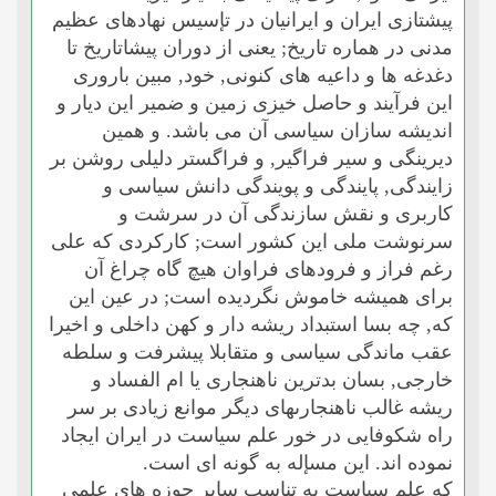
پیشتازى ایران و ایرانیان در تإسیس نهادهاى عظیم
مدنى در هماره تاریخ; یعنى از دوران پیشاتاریخ تا
دغدغه ها و داعیه هاى کنونى, خود, مبین بارورى
این فرآیند و حاصل خیزى زمین و ضمیر این دیار و
اندیشه سازان سیاسى آن مى باشد. و همین
دیرینگى و سیر فراگیر, و فراگستر دلیلى روشن بر
زایندگى, پایندگى و پویندگى دانش سیاسى و
کاربرى و نقش سازندگى آن در سرشت و
سرنوشت ملى این کشور است; کارکردى که على
رغم فراز و فرودهاى فراوان هیچ گاه چراغ آن
براى همیشه خاموش نگردیده است; در عین این
که, چه بسا استبداد ریشه دار و کهن داخلى و اخیرا
عقب ماندگى سیاسى و متقابلا پیشرفت و سلطه
خارجى, بسان بدترین ناهنجارى یا ام الفساد و
ریشه غالب ناهنجارىهاى دیگر موانع زیادى بر سر
راه شکوفایى در خور علم سیاست در ایران ایجاد
نموده اند. این مسإله به گونه اى است.
که علم سیاست به تناسب سایر حوزه هاى علمى