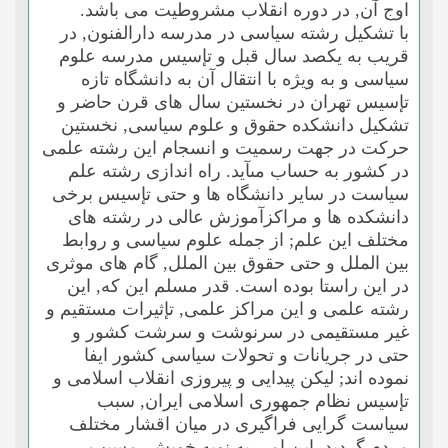
اوج آن, در دوره انقلاب مشروطیت مى باشد.
با تشکیل رشته سیاسى در مدرسه دارالفنون, در
قریب به یکصد سال قبل و تإسیس مدرسه علوم
سیاسى و به ویژه با انتقال آن به دانشگاه تازه
تإسیس تهران در نخستین سال هاى قرن حاضر و
تشکیل دانشکده حقوق و علوم سیاسى, نخستین
حرکت در جهت رسمیت و انسجام این رشته علمى
در کشور به حساب مىآید. راه اندازى رشته علم
سیاست در سایر دانشگاه ها و حتى تإسیس برخى
دانشکده ها و مراکزآموزش عالى در رشته هاى
مختلف این علم; از جمله علوم سیاسى و روابط
بین الملل و حتى حقوق بین الملل, گام هاى موثرى
در این راستا بوده است. قدر مسلم این که, این
رشته علمى و این مراکز علمى, تإثیرات مستقیم و
غیر مستقیمى در سرنوشت و سرشت کشور و
حتى در جریانات و تحولات سیاسى کشور ایفا
نموده اند; لیکن پیدایى و پیروزى انقلاب اسلامى و
تإسیس نظام جمهورى اسلامى ایران, سبب
سیاست گرایى فراگیرى در میان اقشار مختلف
مردم گردید. این امر, به نوبه خویش, مسبب