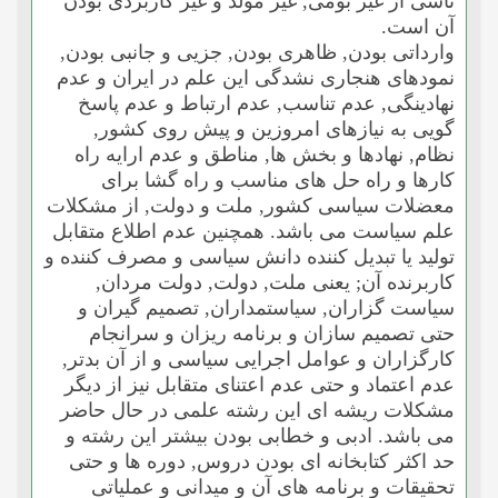
ناشى از غیر بومى, غیر مولد و غیر کاربردى بودن
آن است.
وارداتى بودن, ظاهرى بودن, جزیى و جانبى بودن,
نمودهاى هنجارى نشدگى این علم در ایران و عدم
نهادینگى, عدم تناسب, عدم ارتباط و عدم پاسخ
گویى به نیازهاى امروزین و پیش روى کشور,
نظام, نهادها و بخش ها, مناطق و عدم ارایه راه
کارها و راه حل هاى مناسب و راه گشا براى
معضلات سیاسى کشور, ملت و دولت, از مشکلات
علم سیاست مى باشد. همچنین عدم اطلاع متقابل
تولید یا تبدیل کننده دانش سیاسى و مصرف کننده و
کاربرنده آن; یعنى ملت, دولت, دولت مردان,
سیاست گزاران, سیاستمداران, تصمیم گیران و
حتى تصمیم سازان و برنامه ریزان و سرانجام
کارگزاران و عوامل اجرایى سیاسى و از آن بدتر,
عدم اعتماد و حتى عدم اعتناى متقابل نیز از دیگر
مشکلات ریشه اى این رشته علمى در حال حاضر
مى باشد. ادبى و خطابى بودن بیشتر این رشته و
حد اکثر کتابخانه اى بودن دروس, دوره ها و حتى
تحقیقات و برنامه هاى آن و میدانى و عملیاتى