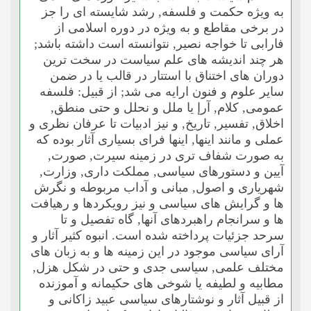
به ویژه حکمت و فلسفه, رشد شایسته اى را جز
در برخى مقاطع و به ویژه در دوره اسلامى از
فارابى تا خواجه نصیر, نتوانسته است داشته باشد;
هر چند اندیشه هاى علم سیاست در سخت ترین
دوران هاى اختناق با استتار در قالب یا در ضمن
سایر علوم و فنون ارایه مى شد; از قبیل: فلسفه
عمومى, کلام, آرإ یا ملل و نحلل و حتى منطق,
اخلاق, تفسیر, تاریخ, و نیز ادبیات تا عرفان نظرى و
عملى و مانند اینها, اینها فراى بسیارى آثار بوده که
به صورت شفاف ترى در زمینه سیرت, صورت,
آیین و دستورهاى سیاسى, مملکت دارى, وزارت,
شهریارى و اصول, مبانى و آداب مربوطه و نگرش
ها و گرایش هاى سیاسى و نیز رویکردها و رهیافت
ها و سرانجام راهبردهاى آنها, گاه تفصیل و تا
سرحد جزئیات پرداخته شده است. انبوه کثیر آثار و
آراى سیاسى موجود در این زمینه ها و به زبان هاى
مختلف علمى, سیاسى جدى و حتى در شکل هزل,
مطابیه و لطیفه یا شوخى هاى حکیمانه و آموزنده
از قبیل آثار و نوشتارهاى سیاسى عبید زاکانى و