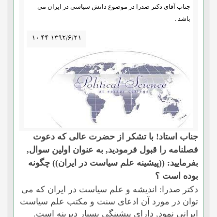
جناب آقاى دکتر صدرا در موضوع دانش سیاسى در ایران مى
باشد .
۱۰:۴۴ ۱۳۹۲/۶/۲۱
جناب استاد! با تشکر از حضرت عالى که دعوت
فصلنامه را قبول فرمودید, به عنوان اولین سوال,
بفرمایید: ((پیشینه علم سیاست در ایران)) چگونه
بوده است ؟
دکتر صدرا: اندیشه و علم سیاست در ایران که مى
توان در مورد آن ادعاى سنت و مکتب علم سیاست
ایرانى نمود, داراى پیشینگى بسیار دیرینه است.