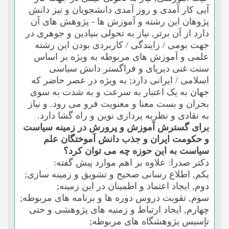
آیى کار آمدى و روز آمدى دانشجویان و نیز دانش
پژوهان این رشته و آموزش ها - پژوهش هاى آن
دارد از آن برتر, نیاز به تحولى بنیادین و جوهرى در
جهت بومى / زایندگى / کاربردى بودن این رشته
علمى و آموزش هاى مربوطه به ویژه بر اساس
سنت غنى دیرپاى و فراگستر دانش سیاسى
اسلامى / ایرانى دارد; به ویژه در عصر حاضر که
جهان به یک اعتبار به سرعت و به شدت به سوى
بحران و بست معنا و معنویت فرو مى رود. و نیاز
به نقادى و نظریه پردازى نوین و راه گشا دارد.
براى گسترش آموزش و پرورش در زمینه سیاست
و حکومت ایران و جذب دانش آموختگان علم
سیاست به این حوزه چه مى توان کرد؟
دکتر صدرا: علاوه بر اهم موارد پیش گفته:
یکم, اطلاع رسانى صحیح و تشویق و زمینه سازى;
دوم, ایجاد اعتماد و اطمینان در این زمینه;
سوم, تقویت دروس دوره ها و برنامه هاى مربوطه;
چهارم, ایجاد ارتباط و زمنیه هاى پژوهشى و حتى
تإسیس پژوهشگاه هاى مربوطه;