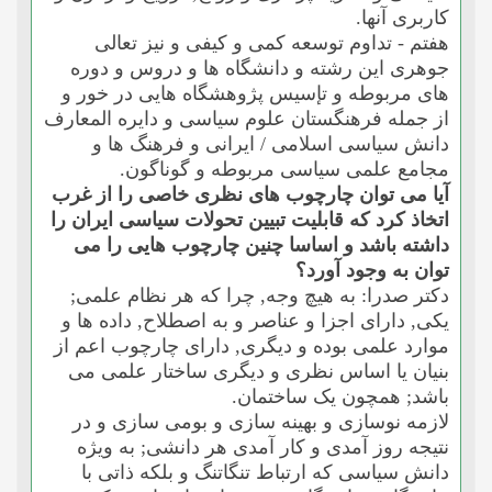
کاربرى آنها.
هفتم - تداوم توسعه کمى و کیفى و نیز تعالى
جوهرى این رشته و دانشگاه ها و دروس و دوره
هاى مربوطه و تإسیس پژوهشگاه هایى در خور و
از جمله فرهنگستان علوم سیاسى و دایره المعارف
دانش سیاسى اسلامى / ایرانى و فرهنگ ها و
مجامع علمى سیاسى مربوطه و گوناگون.
آیا مى توان چارچوب هاى نظرى خاصى را از غرب
اتخاذ کرد که قابلیت تبیین تحولات سیاسى ایران را
داشته باشد و اساسا چنین چارچوب هایى را مى
توان به وجود آورد؟
دکتر صدرا: به هیچ وجه, چرا که هر نظام علمى;
یکى, داراى اجزا و عناصر و به اصطلاح, داده ها و
موارد علمى بوده و دیگرى, داراى چارچوب اعم از
بنیان یا اساس نظرى و دیگرى ساختار علمى مى
باشد; همچون یک ساختمان.
لازمه نوسازى و بهینه سازى و بومى سازى و در
نتیجه روز آمدى و کار آمدى هر دانشى; به ویژه
دانش سیاسى که ارتباط تنگاتنگ و بلکه ذاتى با