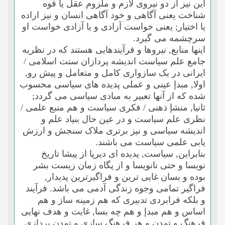
این نیز از دو نیروى لازم و ملزوم عقل یا قوه
شناخت یعنى آگاهى و خود آگاهى انسان و نیز اراده
یا اختیار; یعنى خواست آزادى و یا آزادى خواست او
سرچشمه مى گیرد.
اینها منابع, نیروها و فرآیندهایى هستند که در نظریه
جامع علم سیاست اندیشه پردازان سنت اسلامى /
ایرانى در یک سازوارى کامل و متعامل و پیش رو,
اولا, مبدإ عینى و عملى پدیده هاى سیاسى محسوب
شده که از آنها تعبیر به مبادى سیاسى مى گردد;
ثانیا, منشإ ذهنى / فکرى سیاست و هم منبع علمى /
نظرى علم سیاست و در عین حال بنیاد علم و
اندیشه سیاسى و نیز برترى ملاک سنجش و ارزش
یابى علمى سیاست مى باشند.
بنابراین, سیاست, پدیده اى دیرپا از پیشا تاریخ
نویسا و حتى نانویسا و از پگاه زمان زیست بشر
بوده و بسان غایى ترین و فراگیرترین پدیدار,
فراگیر تمامى وجوه زندگى آدمى مى باشد. فرآیند
و بلکه فرابردى تدبیرى که هم زمینه ساز و هم
اساس و هم مبدإ و هم چه بسا, غایت و هدف نهایى
فرهنگ و تمدن و هر فرهنگ سازى و تمدن پردازى