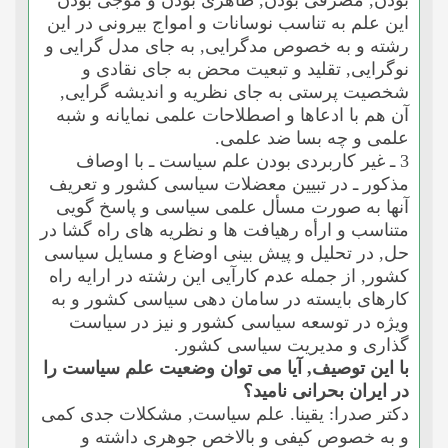
بودن, مصرفى بودن, ظاهرى بودن و موجى بودن
این علم به تناسب نوسانات و امواج بیرونى در این
رشته و به خصوص مدگرایى, به جاى مدل گرایى و
نوگرایى, تقلید و تبعیت محض به جاى نقادى و
شخصیت پرستى به جاى نظریه و اندیشه گرایى,
آن هم با ادعاها و اصطلاحات علمى نمایانه و شبه
علمى و چه بسا ضد علمى.
3 ـ غیر کاربردى بودن علم سیاست ـ با اوصاف
مذکور ـ در تبیین معضلات سیاسى کشور و تعریف
آنها به صورت مسأل علمى سیاسى و پاسخ گویى
متناسب و ارأه رهیافت ها و نظریه هاى راه گشا در
حل, در تحلیل و پیش بینى اوضاع و مسایل سیاسى
کشور, از جمله عدم کارآیى این رشته در ارایه راه
کارهاى بایسته در سامان دهى سیاسى کشور و به
ویژه در توسعه سیاسى کشور و نیز در سیاست
گذارى و مدیریت سیاسى کشور.
با این توصیف, آیا مى توان وضعیت علم سیاست را
در ایران بحرانى نامید؟
دکتر صدرا: یقینا. علم سیاست, مشکلات جدى کمى
و به خصوص کیفى و بالاخص جوهرى داشته و