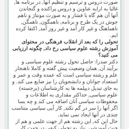
صورت دروس و ترسیم و تنظیم آنها, در برنامه ها,
غالبا به ارایه عناوین و دروس پراکنده و گنجاندن
آنها آن هم گاه با فشار و به صورت مونتاژ و ناهم
جوش در یک طرح و برنامه, ناهمگون, ناهمگن,
ناهماهنگ و غیر کار آمد و غیر روز آمد, اکتفا کرده
ایم.
تحولى را که بعد از انقلاب فرهنگى در محتواى
آموزش رشته علوم سیاسى رخ داد, چگونه ارزیابى
مى کنید؟
دکتر صدرا: حاصل تحول رشته علوم سیاسى و
برآیند آن, همان وضعیت پیش گفته و کاملا ناهنجار
علم و رشته سیاسى است که عمده وقت و عمر و
استعداد جوانان و دانشجویان را نیز ضایع مى کند. و
به جاى تبدیل دیپلمه ها به کارشناسان (برجسته)
علوم سیاسى, حداکثر مقدارى به اطلاعات و
محفوظات سیاسى آنان اضافه مى کند و چه بسا
اگر آنها را سر در گم نکند, کار آیى سیاسى متناسب
چندى در آنها ایجاد نمى نماید.
حال این که, این رشته هم از جهت علمى و هم از
حیث آموزشى, نیاز به تحولى کیفى در جهت کار