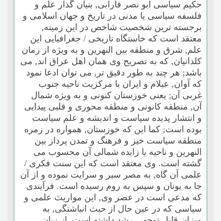
حکیم سیاسى ابو نصر فارابى, بنیان گذار علم و
فلسفه سیاسى یا مدنى در تاریخ و جهان اسلامى و
برجسته ترین شخصیت شاخص در این زمینه,
معتقد است که خاستگاه تاریخى / جغرافیایى این
علم, شرق و منطقه بین النهرین و به ویژه از زمان
کلدانیان, که به تصریح وى همان اهل عراق اند, مى
باشد; هر چند به طور دقیق تر, مى توان ادعا نمود
که آوان, عیلام و ایران با مرکزیت ناحیه جنوب
غربى آن; یعنى خوزستان کنونى و به ویژه شمال
آن, منطقه کانونى و منطقه محورى و قلبى پیدایى
و انتشار پدیده سیاست و اندیشه و علم سیاست
بوده است; کما این که خوزستان, همواره در زمره
منطقه سیاست خیز و فرهنگ و تمدن پرداز بین
النهرین و ناحیه یا زایده شمالى آن محسوب مى
گشته است. وى معتقد است که این سنت فکرى /
علمى آن گاه, به مصر سیر و سرایت نموده و از آن
جا به یونان و سپس به روم رسیده است. فرآیندى
که مدعى است در عصر وى, این مواریث علمى و
سیاسى که در عین حال از حیث انباشتگى, به
میزان قابل توجهى رشد داشته است, از زبان