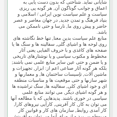
شایانى نماید. شناختى که بدون دست یابى به
اعماق و جوانب گوناگون آن, هر گونه پى ریزى
سیاست و علم سیاست نوین ایرانى / اسلامى و
بنیاد فرهنگ و تمدن جدید, در جهان معاصر و عصر
حاضر و پیش روى ما, نارسا و حتى ناممکن مى
باشد.
منابع علم سیاست بدین معنا, تنها خط نگاشته هاى
روى لوحه ها و اشیاى گلى, سفالینه ها و سنگ ها یا
صفحه هاى کاغذى و با حروف الفبایى یعنى آثار
مخطوط و مکتوب سیاسى و یا نوشتارهاى تاریخى
و یا ضمن و حتى عین سایر منابع علمى نمى باشند;
بلکه هر گونه آثار صناعى اعم از: ابزار, تجهیزات و
ماشین آلات, تإسیسات ساختمان ها, و معمارىها و
شهر سازىها و حتى موقعیت ها و مناسبات منطقه
اى و خود اشیاى کلى, سفالینه ها, سنگ تراشیده ها
و هر گونه اشیاى دیگر, مى توانند منابع علمى
سیاسى در خورى باشند. پدیدهایى که با مطالعه آنها
مى توان به کار, کار آفرینى, کارآیى نیروهاى کارا,
کار آمدى روابط, سازمان هاى کار و قوانین کار
مربوطه پى برد و از وراى آنها مى توان به آفرینش,