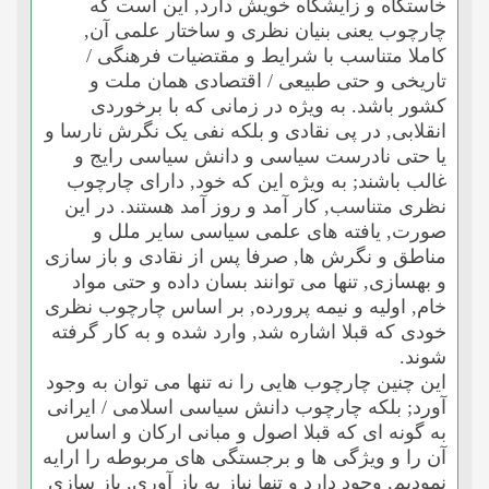
خاستگاه و زایشگاه خویش دارد, این است که
چارچوب یعنى بنیان نظرى و ساختار علمى آن,
کاملا متناسب با شرایط و مقتضیات فرهنگى /
تاریخى و حتى طبیعى / اقتصادى همان ملت و
کشور باشد. به ویژه در زمانى که با برخوردى
انقلابى, در پى نقادى و بلکه نفى یک نگرش نارسا و
یا حتى نادرست سیاسى و دانش سیاسى رایج و
غالب باشند; به ویژه این که خود, داراى چارچوب
نظرى متناسب, کار آمد و روز آمد هستند. در این
صورت, یافته هاى علمى سیاسى سایر ملل و
مناطق و نگرش ها, صرفا پس از نقادى و باز سازى
و بهسازى, تنها مى توانند بسان داده و حتى مواد
خام, اولیه و نیمه پرورده, بر اساس چارچوب نظرى
خودى که قبلا اشاره شد, وارد شده و به کار گرفته
شوند.
این چنین چارچوب هایى را نه تنها مى توان به وجود
آورد; بلکه چارچوب دانش سیاسى اسلامى / ایرانى
به گونه اى که قبلا اصول و مبانى ارکان و اساس
آن را و ویژگى ها و برجستگى هاى مربوطه را ارایه
نمودیم, وجود دارد و تنها نیاز به باز آورى, باز سازى