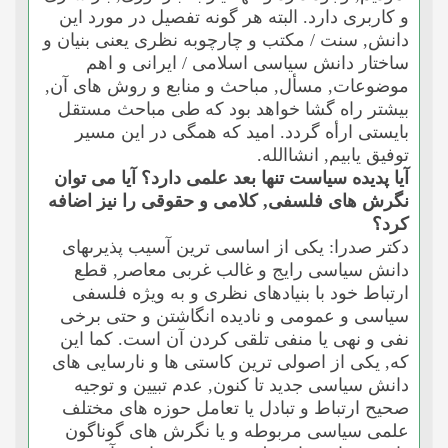
و کاربرى دارد. البته هر گونه تفصیل در مورد این
دانش, سنت / مکتب و چارچوبه نظرى یعنى بنیان و
ساختار دانش سیاسى اسلامى / ایرانى و اهم
موضوعات, مسأل, مباحث و منابع و روش هاى آن,
بیشتر راه گشا خواهد بود که طى مباحث مستقل
بایستى ارأه گردد. امید که همگى در این مسیر
توفیق یابیم, انشاالله.
آیا پدیده سیاست تنها بعد علمى دارد؟ آیا مى توان
نگرش هاى فلسفى, کلامى و حقوقى را نیز اضافه
کرد؟
دکتر صدرا: یکى از اساسى ترین آسیب پذیرىهاى
دانش سیاسى رایج و غالب غربى معاصر, قطع
ارتباط خود با بنیادهاى نظرى و به ویژه فلسفى
سیاسى و عمومى و نادیده انگاشتن و حتى برخى
نفى و نهى یا منفى تلقى کردن آن است. کما این
که, یکى از اصولى ترین کاستى ها و نارسایى هاى
دانش سیاسى جدید تا کنون, عدم تبیین و توجیه
صحیح ارتباط و تبادل یا تعامل حوزه هاى مختلف
علمى سیاسى مربوطه و یا نگرش هاى گوناگون