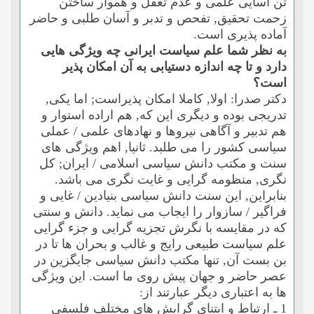
تن آسایى علمى و عدم تعقل و هموار ساختن
زحمت تحقیق, تفحص و تدبر و آسان طلبى و حاضر
آماده پذیرى است.
به نظر شما علم سیاست ایرانى چه ویژگى هایى
دارد و تا چه اندازه دستیابى به آن امکان پذیر
است؟
دکتر صدرا: اولا, کاملا امکان پذیراست; اما یکى,
تدریجى بوده و دیگرى این که, هم اراده استوار و
هم تدبیر و آگاهى نیروها و نهادهاى علمى / عملى
سیاسى کشور را مى طلبد. ثانیا, اهم ویژگى هاى
سنت و مکتب دانش سیاسى اسلامى / ایران; کل
نگرى, منظومه گرایى و غایت نگرى مى باشد.
بنابراین, این سنت دانش سیاسى بنیادین / غایى و
فراگیر / سازوار را ایجاب مى نماید. دانش و سنتى
که در مقایسه با نگرش تجزیه گرایى و جزء گرایى
علم سیاست طبیعى رایج و غالب و بحران ها تا در
بن بست آن, تنها مکتب دانش سیاسى جایگزین در
عصر حاضر و جهان پیش روى ما است. این ویژگى
ها به اعتبارى دیگر عبارتند از:
1 ـ ارتباط و ابتناى گرایش هاى مختلف فلسفى