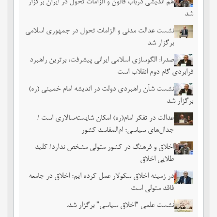
هم اندیشی درباب قانون و الزامات تحوّل در ایران برگزار
شد
نشست عدالت مدنی و الزامات تحول در جمهوری اسلامی
برگزار شد
صدرا: الگوسازی اسلامی ایرانی پیشرفت، برترین راهبرد
فرابردی گام دوم انقلاب است
نشست شأن راهبردی دولت در اندیشه امام خمینی (ره)
برگزار شد
عدالت در تفکر امام(ره) امکان شایسته‌سالاری است /
جدال‌های سیاسی؛ ام‌المفاسد کشور
اخلاق و فرهنگ در کشور متولی مشخص ندارد/ کلید
طلایی اخلاق
در زمینه اخلاق سکولار عمل کرده ایم؛ اخلاق در جامعه
فاقد متولی است
نشست علمی “اخلاق سیاسی” برگزار شد.