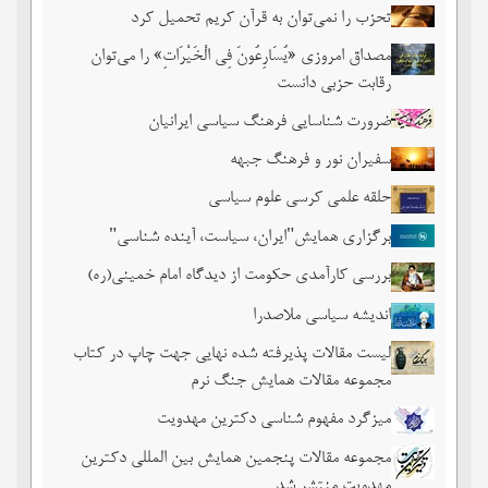
تحزب را نمی‌توان به قرآن کریم تحمیل کرد
مصداق امروزی «یُسَارِعُونَ فِی الْخَیْرَاتِ» را می‌توان
رقابت حزبی دانست
ضرورت شناسایی فرهنگ سیاسی ایرانیان
سفیران نور و فرهنگ جبهه
حلقه علمی کرسی علوم سیاسی
برگزاری همایش"ایران، سیاست، آینده شناسی"
بررسی کارآمدی حکومت از دیدگاه امام خمینی(ره)
اندیشه سیاسی ملاصدرا
لیست مقالات پذیرفته شده نهایی جهت چاپ در کتاب
مجموعه مقالات همایش جنگ نرم
میزگرد مفهوم شناسی دکترین مهدویت
مجموعه مقالات پنجمین همایش بین المللی دکترین
مهدویت منتشر شد