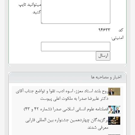
میتوانید تایپ
کنید
کد
94633
امنیتی:
اخبار و مصاحبه ها
روح بلند استاد معزز، اسوه ادب، تقوا و تواضع جناب آقای
دکتر علیرضا صدرا به ملکوت اعلی پیوست
فصلنامه علوم انسانی اسلامی صدرا (شماره 42 و 43)
برگزیدگان چهاردهمین جشنواره بین المللی فارابی
معرفی شدند