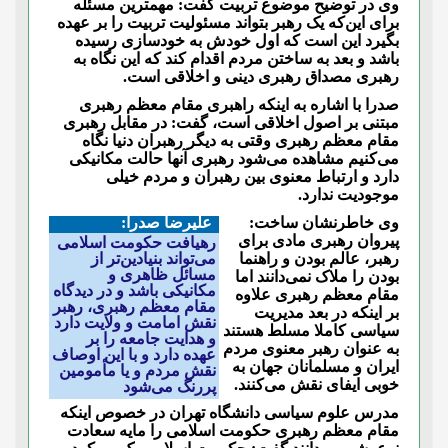
وی در توضیح موضوع تربیت گفت: مهمترین مسئله
برای این‌که یک رهبر بتواند مسئولیت تربیت را بر عهده
بگیرد این است که اول خودش به خودسازی رسیده
باشد و بعد به ساختن مردم اقدام کند که این نگاه به
رهبری مصداق رهبری دینی و اخلاقی است.
صدرا با اشاره به اینکه راهبری مقام معظم رهبری
مبتنی بر اصول اخلاقی است، گفت: در مقابل رهبری
مقام معظم رهبری وقتی به دیگر رهبران دنیا نگاه
می‌کنیم مشاهده می‌شود رهبری آنها حالت مکانیکی
دارد و ارتباط معنوی بین رهبران و مردم خیلی
موجودیت ندارد.
وی خاطرنشان ساخت:
علیرضا صدرا:
پیروان رهبری مادی برای
رهیافت حکومت اسلامی
رهبر، عالم بودن و راهنما
می‌تواند بنیادین‌تر از
مسائل ظاهری و
بودن را ملاک نمی‌دانند اما
مکانیکی باشد و در دیدگاه
مقام معظم رهبری علاوه
مقام معظم رهبری، رهبر
بر اینکه در بعد مدیریت
نقش امامت و ولایت دارد
سیاسی کاملا مسلط هستند
و هدایت جامعه را بر
به عنوان رهبر معنوی مردم
عهده دارد و با این اوصاف
ایران و مسلمانان جهان به
نقش مردم و یا مأمومین
خوبی ایفای نقش می‌کنند.
پر‌رنگ می‌شود
مدرس علوم سیاسی دانشگاه تهران در خصوص اینکه
مقام معظم رهبری حکومت اسلامی را مایه سعادت