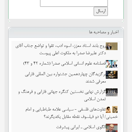
اخبار و مصاحبه ها
روح بلند استاد معزز، اسوه ادب، تقوا و تواضع جناب آقای
دکتر علیرضا صدرا به ملکوت اعلی پیوست
فصلنامه علوم انسانی اسلامی صدرا (شماره 42 و 43)
برگزیدگان چهاردهمین جشنواره بین المللی فارابی
معرفی شدند
گزارش نهایی نخستین کنگره جهانی فارابی و فرهنگ و
تمدن اسلامی
تفاوت‌های فلسفی - سیاسی علامه طباطبایی و امام
خمینی/ آیا دو فیلسوف نقطه مقابل یکدیگرند؟
الگوی اسلامی ـ ایرانی پیشرفت