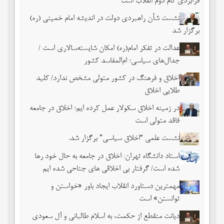
فرابردی گام دوم انقلاب است
نشست شأن راهبردی دولت در اندیشه امام خمینی (ره)
برگزار شد
عدالت در تفکر امام(ره) امکان شایسته‌سالاری است /
جدال‌های سیاسی؛ ام‌المفاسد کشور
اخلاق و فرهنگ در کشور متولی مشخص ندارد/ کلید
طلایی اخلاق
در زمینه اخلاق سکولار عمل کرده ایم؛ اخلاق در جامعه
فاقد متولی است
نشست علمی “اخلاق سیاسی” برگزار شد.
استاد دانشگاه تهران: اخلاق در جامعه به حال خود رها
شده است/ گرفتار بی اخلاقی های جناحی شده ایم
مهمترین دستاورد انقلاب ایجاد باور «خواستن و
توانستن» است
دیانت منقطع از حکمت، به اسلام طالبانی و آل سعودی