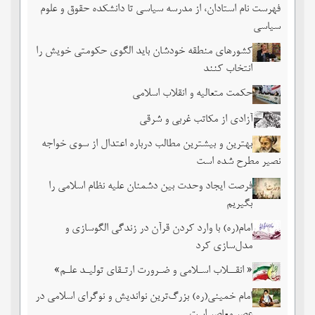
فهرست نام استادان، از مدرسه سیاسی تا دانشکده حقوق و علوم
سیاسی
کشورهای منطقه خودشان باید الگوی حکومتی خویش را
انتخاب کنند
حکمت متعالیه و انقلاب اسلامی
آزادی از مکاتب غربی و شرقی
بهترین و بیشترین مطالب درباره اعتدال از سوی خواجه
نصیر مطرح شده است
فرصت ایجاد وحدت بین دشمنان علیه نظام اسلامی را
بگیریم
امام(ره) با وارد کردن قرآن در زندگی الگوسازی و
مدل‌سازی کرد
« انقــلاب اسـلامی و ضـرورت ارتـقای تولیـد علـم»
امام خمینی(ره) بزرگ‌ترین نواندیش و نوگرای اسلامی در
عصر معاصر است