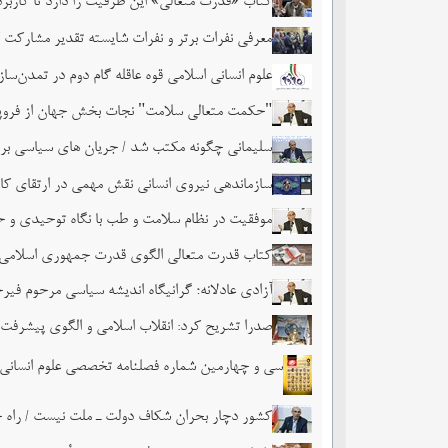
کتاب «قدرت متعالی» این ظرفیت را دارد تا کارب
معرفی نفرات برتر و نفرات شایسته تقدیر مشارکت کن
علوم انسانی اسلامی قوه عاقله گام دوم در تمدن‌سا
"حکمت متعالی سلامت" نجات بخش جهان از فرو
سلیمانی چگونه مکتب شد / جریان های سیاسی برنام
سازماندهی نیروی انسانی نقش مهمی در ارتقای کا
موفقیت در نظام سلامت و طب با نگاه توحیدی و ح
کتاب قدرت متعالی الگوی قدرت جمهوری اسلامی ا
آزادی عادلانه؛ گرانیگاه اندیشه سیاسی مرحوم فیرح
صدرا تشریح کرد: انقلاب اسلامی و الگوی پیشرفت 
سی و چهارمین شماره فصلنامه تخصصی علوم انسانی
کشور دچار بحران شکاف دولت ـ ملت نیست / راه 