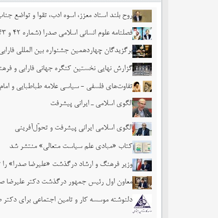
روح بلند استاد معزز، اسوه ادب، تقوا و تواضع جن
فصلنامه علوم انسانی اسلامی صدرا (شماره 42 و 43)
برگزیدگان چهاردهمین جشنواره بین المللی فاراب
گزارش نهایی نخستین کنگره جهانی فارابی و فره
تفاوت‌های فلسفی - سیاسی علامه طباطبایی و امام
الگوی اسلامی ـ ایرانی پیشرفت
الگوی اسلامی ایرانی پیشرفت و تحوّل‌آفرینی
کتاب «مبادی علم سیاست متعالی» منتشر شد
وزیر فرهنگ و ارشاد درگذشت «علیرضا صدرا» را
معاون اول رئیس جمهور درگذشت دکتر علیرضا صد
دلنوشته موسسه کار و تامین اجتماعی برای دکتر 