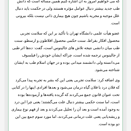
که می خواهیم امروز به آن اشاره کنیم همین مسأله است که دانش
طب جدید بیشتر دنبال عوامل مؤثره هستند ولی در حکمت باید دنبال
علل موجبه و مجریه باشیم چون هیچ بیماری ذاتی نیست بلکه بیرونی
است.
عضو هیأت علمی دانشگاه تهران با تأکید بر این که سلامت تجربی
محصول افکار بقراط، سنت حکمی محصول افلاطون و ارسطو، سنت
طب میان دانشی نتیجه تلاش های جالینوس است، گفت: ده‌ها اثر طبی
از جالینوس ترجمه شده است، چراکه ایشان خودش را فیلسوف
می‌دانسته ولی دانشمند میدانی بوده و در جهان اسلام طب به ایشان
شناخته می‌شود.
وی اضافه کرد: سلامت تجربی یعنی این که بشر به تجربه پیدا می‌کرد
که فلان درد با فلان گیاه درمان می‌شود و بعدها افرادی اینها را در کتابی
تحت عنوان قانون جمع می‌کردند که گزیده یافته‌ها و آزموده‌ها بوده
است، اما سنت حکمی بیشتر دنبال علت می‌گشتند؛ یعنی چرا این درد
به وجود آمده است و بعد آن را تحلیل می‌کردند و بعد از فهم نوع بیماری
و ریشه‌یابی یعنی علت درمانی می‌کردند، اما مورد سوم جمع بین این
دو بوده است.