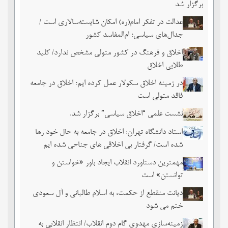
برگزار شد
عدالت در تفکر امام(ره) امکان شایسته‌سالاری است /
جدال‌های سیاسی؛ ام‌المفاسد کشور
اخلاق و فرهنگ در کشور متولی مشخص ندارد/ کلید
طلایی اخلاق
در زمینه اخلاق سکولار عمل کرده ایم؛ اخلاق در جامعه
فاقد متولی است
نشست علمی “اخلاق سیاسی” برگزار شد.
استاد دانشگاه تهران: اخلاق در جامعه به حال خود رها
شده است/ گرفتار بی اخلاقی های جناحی شده ایم
مهمترین دستاورد انقلاب ایجاد باور «خواستن و
توانستن» است
دیانت منقطع از حکمت، به اسلام طالبانی و آل سعودی
ختم می شود
زمینه‌سازی مهدوی گام دوم انقلاب/ انتظار انقلابی به