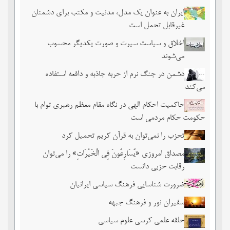
ایران به عنوان یک مدل، مدنیت و مکتب برای دشمنان
غیرقابل تحمل است
اخلاق و سیاست سیرت و صورت یکدیگر محسوب
می‌شوند
دشمن در جنگ نرم از حربه جاذبه و دافعه استفاده
می‌کند
حاکمیت احکام الهی در نگاه مقام معظم رهبری توام با
حکومت حکام مردمی است
تحزب را نمی‌توان به قرآن کریم تحمیل کرد
مصداق امروزی «یُسَارِعُونَ فِی الْخَیْرَاتِ» را می‌توان
رقابت حزبی دانست
ضرورت شناسایی فرهنگ سیاسی ایرانیان
سفیران نور و فرهنگ جبهه
حلقه علمی کرسی علوم سیاسی