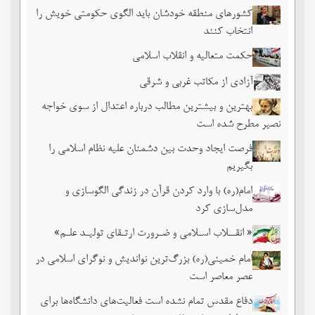
کشورهای منطقه خودشان باید الگوی حکومتی خویش را
انتخاب کنند
حکمت متعالیه و انقلاب اسلامی
آزادی از مکاتب غربی و شرقی
بهترین و بیشترین مطالب درباره اعتدال از سوی خواجه
نصیر مطرح شده است
فرصت ایجاد وحدت بین دشمنان علیه نظام اسلامی را
بگیریم
امام(ره) با وارد کردن قرآن در زندگی الگوسازی و
مدل‌سازی کرد
« انقــلاب اسـلامی و ضـرورت ارتـقای تولیـد علـم»
امام خمینی(ره) بزرگ‌ترین نواندیش و نوگرای اسلامی در
عصر معاصر است
دفاع مقدس تمام نشده است فعالیت‌های دانشگاه‌ها برای