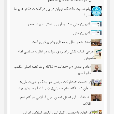
پی درگذشت استاد علیرضا صدرا
پیام تسلیت دانشگاه تهران در پی درگذشت دکتر علیرضا
صدرا
رادیو پژوهش - شنیداری از دکتر علیرضا صدرا
رادیو پژوهش
تحقق شعار سال به معنای رفع بیکاری است
معرفی کتاب نقش راهبردی دولت در نظریه سیاسی امام
خمینی
«داد و دهش» و «عدالت»؛ شاکله و شاخصه اصلی مکتب
حاج قاسم
در نشست «مشارکت مردمی در جنگ و هویت ملی»
عنوان شد؛ نگاه امام خمینی(ره) از ابتدا راهبردی بود
سه اقدام برای تحقق تمدن نوین اسلامی در گام دوم
انقلاب
فراخوان یازدهمین کنفرانس الگوی اسلامی ایرانی