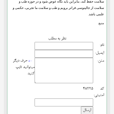
سلامت حفظ ‌کند، بنابراین باید نگاه عوض شود و در حوزه طب و
سلامت از جالینوسی فراتر برویم و طب و سلامت ما تجربی، حکمی و
علمی باشد.
منبع
نظر به مطلب
نام:
ایمیل:
متن:
حرف دیگر
500
میتوانید تایپ
کنید
کد
48225
امنیتی: