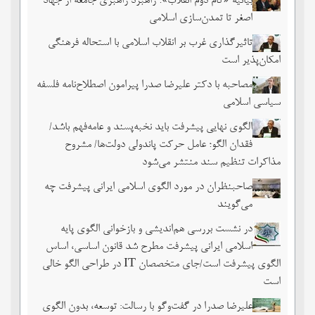
بیانیه «گام دوم انقلاب»؛ راهبرد راهبری جامعه از جهاد
اصغر تا تمدن‌سازی اسلامی
تاثیرگذاری غرب بر انقلاب اسلامی با استحاله فرهنگی
امکان‌پذیر است
مصاحبه با دکتر علیرضا صدرا پیرامون اصطلاح‌نامه فلسفه
سیاسی اسلامی
الگوی نهایی پیشرفت باید نخبه‌پسند و عامه‌فهم باشد/
فقدان الگو؛ عامل حرکت پاندولی دولت‌ها/ مشروح
مذاکرات تنظیم سند منتشر می‌شود
صاحبنظران در مورد الگوی اسلامی ایرانی پیشرفت چه
می‌گویند
در نشست بررسی هم‌اندیشی و بازخوانی الگوی پایه
اسلامی ایرانی پیشرفت مطرح شد قانون اساسی، اساس
الگوی پیشرفت است/جای متخصصان IT در طراحی الگو خالی
است
علیرضا صدرا در گفت‌وگو با رسالت: توسعه، بدون الگوی