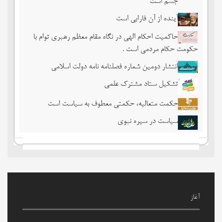
جسم است
آینده از آن فارابی است
حاکمیت احکام الهی در نگاه مقام معظم رهبری توام با
حکومت حکام مردمی است .
انتشار دومین شماره فصلنامه نامه دولت اسلامی
تشکیل ستاد مشترک علمی
حکمت متعالیه، حکمتی معطوف به سیاست است
سیاست در سیره نبوی
آغاز