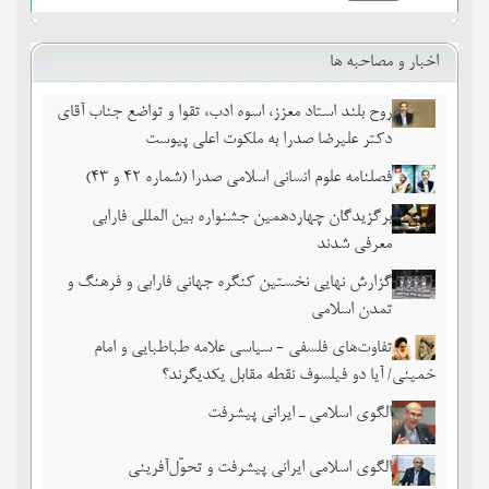
اخبار و مصاحبه ها
روح بلند استاد معزز، اسوه ادب، تقوا و تواضع جناب آقای
دکتر علیرضا صدرا به ملکوت اعلی پیوست
فصلنامه علوم انسانی اسلامی صدرا (شماره 42 و 43)
برگزیدگان چهاردهمین جشنواره بین المللی فارابی
معرفی شدند
گزارش نهایی نخستین کنگره جهانی فارابی و فرهنگ و
تمدن اسلامی
تفاوت‌های فلسفی - سیاسی علامه طباطبایی و امام
خمینی/ آیا دو فیلسوف نقطه مقابل یکدیگرند؟
الگوی اسلامی ـ ایرانی پیشرفت
الگوی اسلامی ایرانی پیشرفت و تحوّل‌آفرینی