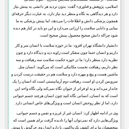
اسلامی، پژوهش و فناوری» گفت: بدون تردید هر دانشی به بینش نیاز
دارد و هر دیدگاهی به نگاه و منظر دید نیاز دارد، به عبارت دیگر حرفه‌ای
همچون پزشکی دانش و اطلاعات را می‌دهد، اما بینش پزشکی به ما
بینایی و دانایی سلامت را ارزانی می‌دارد و این دو باید در کنار هم دیده
شود چراکه دانش صحیح محصول بینش صحیح است.
دانشیار دانشگاه تهران افزود: ما در حوزه سلامت با انسان سر و کار
داریم و انسان حتما چون متفکر است زاویه دید و دیدگاه دارد و چون
نظریه دارد منظر دارد؛ ما در حوزه حکمت سلامت سه رهیافت و سه
نظر داریم، رهیافت نخست مکانیکی است که می‌گوید: انسان مثل
ماشین هست و پیچ و مهره دارد و سلامت هم در حقیقت درست کردن و
سرویس کردن او است، رهیافت دوم آرمانیستی است که انسان را یک
جاندار می‌داند و به او فراتر از حیوان نگاه نمی‌کند ولی نگاه واحد این
است که به انسان، انسانی نگاه کنید چون انسان هرچند جسم حیوانی
دارد، اما از نظر روحش انسان است و ویژگی‌های خاص انسانی دارد.
وی در ادامه اظهار کرد: انسان غیر از غریزه و نفس و جسم حیوانی،
ویژگی‌هایی دارد که نمی‌توان آنها را نادیده گرفت برای همین است که
متخصصان ما برای کشف یک واکسن یا دارو ابتدا روی خرگوش یا موش