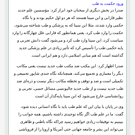
ورود حکمت به طب
صدرا در بخش دیگری از سخنان خود ابراز کرد: مؤسسین علم جدید
نظیر فارابی و ابن سینا هستند که هر دو اول حکیم بودند و با نگاه
حکمی وارد شدند، مثلا ابن سینا که به پزشکی و طب شناخته می‌شود،
حکمت را وارد طب کرد، یعنی همانطور که فارابی علل چهارگانه را وارد
سیاست کرد، ابن سینا وارد طب کرد و می‌شود گفت دانش تجربی و
پایه حکمی طب را تأسیس کرد که تأثیر زیادی در علم پزشکی جدید
گذاشته است که هم مبانی اسلامی دارد و هم ایرانی است.
صدرا اظهار کرد: این مکتب ضد مکتب طب جدید نیست یعنی مکاتب
دیگر را معماری و تجمیع می‌کند، همچنانکه نگاه جندی شاپور تجمیعی و
تکمیلی است و ضد و توقف و تخطئه مکاتب دیگر نیست و ذره‌ای ضد
طب جدید نیست و از طب جدید جالیونسی مسائل حسی، تجربی و
روانشناسی خارج می‌شود که ابن سینا پایه‌گذار آن است.
وی در پایان با بیان این که علم طب باید با نگاه انسانی دیده شود،
گفت: ما در علم طب اگر نگاه توحیدی داشته باشیم، همه جوانب را
ببینیم به توفیقات زیادی خواهیم رسید چراکه نگاه باطنی و ظاهری
می‌تواند این بشر و جامعه جهانی حتی آمریکا و اروپا را از فروپاشی