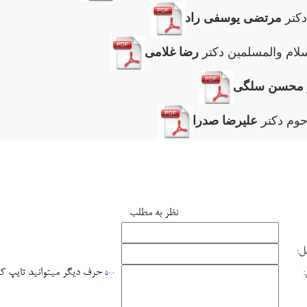
مرتضی یوسفی راد
رضا غلامی
محسن سلگی
علیرضا صدرا
نظر به مطلب
ل:
حرف دیگر میتوانید تایپ ک
500