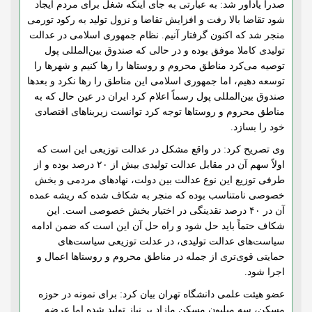
صدرا یادآور شد: به عبارتی به جای اینکه شغل برای مردم ایجاد
شود تقاضا بالا رفت و افزایش تقاضا و نزول تولید به رکود تورمی
منجر شد که اکنون گرفتار آنیم. نظام جمهوری اسلامی در عدالت
تولیدی کاملا موفق بوده و در حالی که صندوق بین‌المللی پول
توصیه می‌کرد مناطق محروم و روستاها را رها کنیم و شهرها را
توسعه دهیم، اما جمهوری اسلامی این مناطق را رها نکرد و بعدها
صندوق بین‌المللی پول رسماً اعلام کرد ایران در عین حال که به
مناطق محروم و روستاها توجه کرد توانست زیربناهای اقتصادی
خود را بسازد.
وی تصریح کرد: در واقع مشکل در عدالت توزیعی این است که
اولاً سهم آن در مقابل عدالت تولیدی بیش از ۲۰ درصد بوده و از
طرفی توزیع این نوع عدالت بین دولت، نهادهای مردمی و بخش
خصوصی نامتناسب بوده که منجر به شکاف شده که ریشه عمده
آن در ۴۰ درصد نقدینگی در اختیار بخش خصوصی است. این
شکاف حتماً باید حل شود و راه حل آن این است که ضمن ادامه
سیاست‌های عدالت تولیدی، در عدلت توزیعی سیاست‌های
حمایتی قوی‌تری از جمله در مناطق محروم و روستاها اعمال و
اجرا شود.
عضو هیئت علمی دانشگاه تهران بیان کرد: برای نمونه در حوزه
مسکن، سه میلیون مسکن مازاد بر نیاز تولید شده اما عرضه