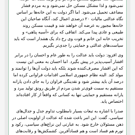
نمی‌شود و لذا مشکل مسکن حل نمی‌شود و به مردم فشار
مضاعف تحمیل می‌شود. اما اگر دولت به این خانه‌ها بر اساس
نگاه عدالتی مالیات ۲۰ درصدی اعمال کند، آنگاه صاحبان این
خانه‌ها مجبور به عرضه آن خواهند شد و قیمت مسکن روند
طبیعی و عادی پیدا می‌کند. اتفاقی که برای «آسیه پناهی» و
تخریب خانه این خانم و فوت وی رخ داد یک هشدار است که باید
سیاست‌های عدالتی و حمایتی را جدی‌تر بگیریم.
وی افزود: دولت باید عدالت را به طور عام و احسان را در برابر
اقشار آسیب‌پذیر در پیش بگیرد. اما احسان به معنی این نیست
که این اقشار مصرف‌کننده شوند بلکه باید دولت آن‌ها را توانمند و
مولد کند. البته نظام جمهوری اسلامی اقدامات فراوانی کرده اما
درصد آن باید بیشتر شود و نقدینگی فراوان را به جای دادن یارانه
مستقیم به سمت قوی‌تر شدن مردم از طریق رونق تولید ببرد و
یارانه مستقیم و حمایتی تنها به کسانی که واقعاً از کار افتاده‌اند
اختصاص یابد.
صدرا با اشاره به تبعات بسیار نامطلوب تداوم جدل و جدال‌های
سیاسی، گفت: این امر باعث شده که عدالت از اولویت اصلی در
ذهن مسئولان خارج شود. به عبارتی این نزاع‌های سیاسی، رکود و
تورم هم فساد است و هم فسادآفرین. کشمکش‌ها و رقابت‌های