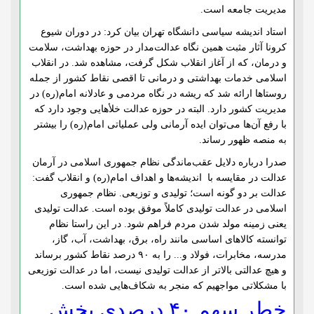
مدیریت جامعه است.
استاد اندیشه سیاسی دانشگاه تهران بیان کرد: در دوران شیوع
کرونا آثار مثبت همین نگاه عدالت‌مدار در حوزه بهداشت، سلامت
و درمان، ‌که از آغاز انقلاب شکل گرفت، مشاهده شد. در انقلاب
اسلامی خدمات بهداشتی و درمانی تا اقصی نقاط کشور از جمله
روستاها ارائه شد که ریشه در نگاه مردمی و عادلانه امام(ره) در
مدیریت کشور دارد. البته در حوزه عدالت خلأهایی وجود دارد که
با رفع آن‌ها می‌توان ایده آرمانی ولی عملیاتی امام(ره) را بیشتر
به منصه ظهور رساند.
صدرا درباره دلایل عقب‌ماندگی نظام جمهوری اسلامی در آرمان
عدالت در مقایسه با اندیشه‌ها و اهداف امام(ره) و انقلاب گفت:
عدالت بر دو گونه است؛ تولیدی و توزیعی. نظام جمهوری
اسلامی در عدالت تولیدی کاملاً موفق بوده است. عدالت تولیدی
یعنی زمینه مولد شدن مردم فراهم شود. در این راستا نظام
توانسته کالاهای اساسی مانند راه، برق، بهداشت، آب، گاز،
مدرسه، مخابرات، فولاد و... را به ۹۰ درصد نقاط کشور برساند
و هیچ عدالتی بالاتر از عدالت تولیدی نیست، اما در عدالت توزیعی
با مشکلاتی مواجهیم که منجر به شکاف‌هایی شده است.
خطر سهم ۴۰ درصدی بخش