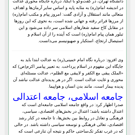
دانشگاه تهران، در گفت‌وگو با ایکنا، درباره جایگاه محوری عدالت
در اندیشه امام(ره) به مثابه پایه و اساس سایر آرمان‌ها و اهداف
متعالی مانند استقلال و آزادی گفت: امروز پیام و مکتب امام(ره)
از مرزها فراتر رفته و جهانی شده است، به نحوی که این روزها
در مقابل کاخ سفید شعارهای اسلامی سر داده می‌شود و این
تبلور همان پیام امام(ره) است که آینده را از آن اسلام و
استیصال ارتجاع، استکبار و صهیونیسم می‌دانست.
وی افزود: درباره نگاه امام خمینی(ره) به عدالت ابتدا باید به
جایگاه این مفهوم در اسلام پرداخت. به تعبیر پیامبر اکرم(ص) که
«الملک یبقی مع الکفر و لایبقی مع الظلم»، عدالت مسئله‌ای
محوری و غایت عدالت است. اگر در هر پدیده‌ای عدالت نباشد آن
پدیده بیمار است، مانند بدن انسان و هواپیما.
جامعه اسلامی، جامعه اعتدالی
صدرا اظهار کرد: در واقع جامعه اسلامی جامعه‌ای است که
اعتدال داشته باشد؛ اعتدال در بخش‌های اقتصادی، سیاسی،
فرهنگی و تعادل در روابط بین بخش‌ها، تا جامعه در کنار رشد
اقتصادی، تعالی فرهنگی و توسعه سیاسی داشته باشد. در حالی
که در غرب تفکر تک‌ساحتی حاکم و نتیجه آن تنازعی است که