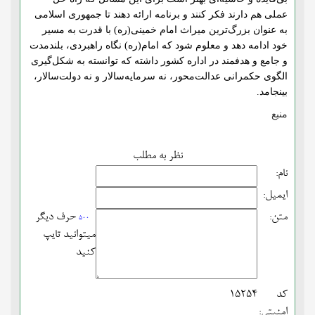
عملی هم دارند فکر کنند و برنامه ارائه دهند تا جمهوری اسلامی
به عنوان بزرگ‌ترین میراث امام خمینی(ره) با قدرت به مسیر
خود ادامه دهد و معلوم شود که امام(ره) نگاه راهبردی، بلندمدت
و جامع و هدفمند در اداره کشور داشته که توانسته به شکل‌گیری
الگوی حکمرانی عدالت‌محور، نه سرمایه‌سالار و نه دولت‌سالار،
بینجامد.
منبع
نظر به مطلب
نام:
ایمیل:
متن:
حرف دیگر
500
میتوانید تایپ
کنید
کد
15254
امنیتی: