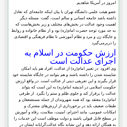
امروز در آمریکا شاهدیم.
عضو هیئت علمی دانشگاه تهران با بیان اینکه جامعه‌ای که تعادل
داشته باشد جامعه انسانی و سالم است، گفت: مسئله دیگر
اهمیت وجود عدالت در بخش‌های مختلف و زیر بخش‌هاست که
به جد مورد توجه حضرت امام(ره) بود و از نظام خانواده و روابط
و جایگاه زن و مرد و نظام آموزشی تا نظام فرهنگی و اقتصادی
را دربرمی‌گیرد.
ارزش حکومت در اسلام به
اجرای عدالت است
وی افزود: در تعبیر امام(ره) از عدالت، افراد هم باید امکان
شایسته شدن را داشته باشند و هم بتوانند در جایگاه شایسته خود
قرار بگیرند و این تعریفی دینی از عدالت است. در واقع ارزش
حکومت اسلامی در اندیشه امام(ره) به این است که بتواند
عدالت را برقرار کند و جلوی ظلم و ستم را بگیرد. از طرفی
امام(ره) معتقد بود که همه شهروندان از جمله مستضعفان و
طبقات ضعیف باید در برخورداری از ارزش‌های مشترک و
امکانات عمومی، مانند احترام، امنیت، سلامت، رفاه و آموزش
در سطح قابل قبولی باشند و دولت موظف است این خدمات را
به همگان ارائه دهد و این نشانه نگاه عدالت‌گرایانه ایشان در