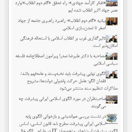
«تفکر کارآمد جهادی»؛ راه تحقق «گام دوم انقلاب»/وارد
عصر جهاد اکبر انقلاب شده ایم
بیانیه «گام دوم انقلاب»؛ راهبرد راهبری جامعه از جهاد
اصغر تا تمدن‌سازی اسلامی
تاثیرگذاری غرب بر انقلاب اسلامی با استحاله فرهنگی
امکان‌پذیر است
مصاحبه با دکتر علیرضا صدرا پیرامون اصطلاح‌نامه فلسفه
سیاسی اسلامی
الگوی نهایی پیشرفت باید نخبه‌پسند و عامه‌فهم باشد/
فقدان الگو؛ عامل حرکت پاندولی دولت‌ها/ مشروح
مذاکرات تنظیم سند منتشر می‌شود
صاحبنظران در مورد الگوی اسلامی ایرانی پیشرفت چه
می‌گویند
در نشست بررسی هم‌اندیشی و بازخوانی الگوی پایه
اسلامی ایرانی پیشرفت مطرح شد قانون اساسی، اساس
الگوی پیشرفت است/جای متخصصان IT در طراحی الگو خالی