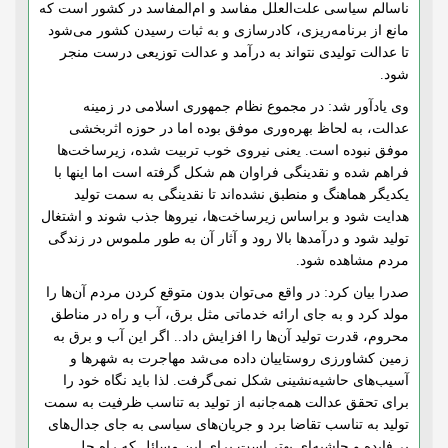
ناسالم سیاسی علت‌العلل مفاسد و ام‌المفاسد در کشور است که
مانع از برنامه‌ریزی، کادرسازی و به ثبات رسیدن کشور می‌شود
تا عدالت تولیدی نتواند به درآمد و عدالت توزیعی درست منجر
شود.
وی یادآور شد: در مجموع نظام جمهوری اسلامی در زمینه
عدالت، به لحاظ بهره‌وری موفق بوده اما در حوزه اثربخشی
موفق نبوده است. یعنی نیروی خوب تربیت شده، زیرساخت‌ها
فراهم شده و نقدینگی فراوان هم شکل گرفته است اما اینها با
یکدیگر هماهنگ و منطبق نشده‌اند تا نقدینگی به سمت تولید
هدایت شود و براساس زیرساخت‌ها، نیروها جذب شوند و اشتغال
تولید شود و درآمدها بالا رود و آثار آن به طور ملموس در زندگی
مردم مشاهده شود.
صدرا بیان کرد: در واقع می‌توان بدون متوقع کردن مردم آن‌ها را
مولد کرد و به جای ارائه خدماتی مثل برق، آب و راه در مناطق
محروم، قدرت تولید آن‌ها را افزایش داد.. اگر این آب و برق به
زمین کشاورزی روستاییان داده می‌شد مهاجرت به شهرها و
آسیب‌های حاشیه‌نشینی شکل نمی‌گرفت. لذا باید نگاه خود را
برای تحقق عدالت همه‌جانبه از تولید به تناسب ظرفیت به سمت
تولید به تناسب تقاضا برد و جریان‌های سیاسی به جای جدال‌های
بی‌فایده و حاشیه‌ای بهتر است برای این مسائل که راه حل