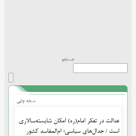
Toggle
navigation
جستجو
نسخه چاپی
عدالت در تفکر امام(ره) امکان شایسته‌سالاری
است / جدال‌های سیاسی؛ ام‌المفاسد کشور