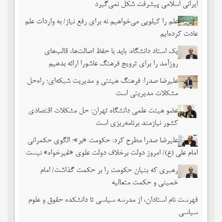
ایرانی اسلامی پیشرفت شکل نمی‌گیرد
علم را کیلویی می‌خواهیم نه برای رفع نیاز/ به واردات علم
عادت کرده‌ایم
یک استاد دانشگاه: باید با حفظ اصالت‌ها، قالب‌های
روزآمد را برای ترویج فرهنگ عاشورا ارائه بدهیم
علیرضا صدرا: فرهنگ هیئتی و مدیریت شبکه‌ای؛ راه‌حل
مشکلات مدیریتی است
عضو هیئت علمی دانشگاه تهران: حل مشکلات اقتصادی
کشور نیازمند برنامه‌ریزی است
علیرضا صدرا مطرح کرد: حکومت «بر»؛ الگوی حکمرانی
امام علی (ع)/ امروز دولت برخلاف دولت علوی «غیرخواه» نیست
رهبری که بنیان حکومت را بر حکمت گذاشت/ امام
خمینی و حکمت متعالیه
فهرست نام استادان، از مدرسه سیاسی تا دانشکده حقوق و علوم
سیاسی