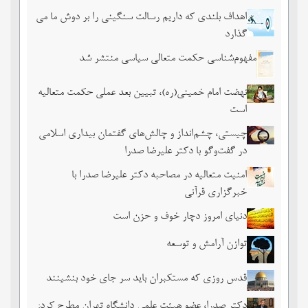
اهداف بلندی که داریم رسالت سنگینی را بر دوش ما می
گذارد
مفهوم‌شناسی حکمت متعالی سیاسی منتشر شد
نهضت امام خمینی(ره)، تبیین بعد عملی حکمت متعالیه
است
چیستی، چشم‌انداز و چالش‌های گفتمان بیداری اسلامی
در گفت‌وگو با دکتر علیرضا صدرا
امنیت متعالیه در مصاحبه دکتر علیرضا صدرا با
خبرگزاری قرآنی
دنیای امروز دچار خوف و حزن است
توازن آرامش و توسعه
قدس روزی که مستکبران باید سر جای خود بنشینند
دکتر صدرا، عضو هیئت علمی دانشگاه تهران مطرح کرد: