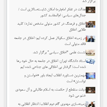
برگزار شد
عدالت در تفکر امام(ره) امکان شایسته‌سالاری است /
جدال‌های سیاسی؛ ام‌المفاسد کشور
اخلاق و فرهنگ در کشور متولی مشخص ندارد/ کلید
طلایی اخلاق
در زمینه اخلاق سکولار عمل کرده ایم؛ اخلاق در جامعه
فاقد متولی است
نشست علمی “اخلاق سیاسی” برگزار شد.
استاد دانشگاه تهران: اخلاق در جامعه به حال خود رها
شده است/ گرفتار بی اخلاقی های جناحی شده ایم
مهمترین دستاورد انقلاب ایجاد باور «خواستن و
توانستن» است
دیانت منقطع از حکمت، به اسلام طالبانی و آل سعودی
ختم می شود
زمینه‌سازی مهدوی گام دوم انقلاب/ انتظار انقلابی به