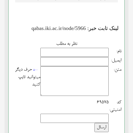
لینک ثابت خبر:
qabas.iki.ac.ir/node/5966
نظر به مطلب
نام:
ایمیل:
متن:
حرف دیگر
500
میتوانید تایپ
کنید
کد
69575
امنیتی: