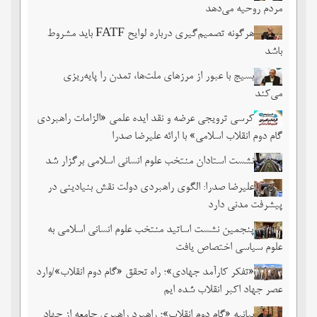
مردم روحیه می‌دهد
هرگونه تصمیم‌گیری درباره لوایح FATF باید مشروط
باشد
بسیج با عبور از مرزهای ملت‌‌ها، تمدن را پایه‌ریزی
می‌کند
کرسی ترویجی عرضه و نقد ایده علمی «الزامات راهبردی
گام دوم انقلاب اسلامی» با ارائه علیرضا صدرا
نشست استادان منتخب علوم انسانی اسلامی برگزار شد
علیرضا صدرا: الگوی راهبردی دولت نقش بنیادینی در
پیشرفت مدنی دارد
پنجمین نشست اساتید منتخب علوم انسانی اسلامی به
علوم سیاسی اختصاص یافت
«تفکر کارآمد جهادی»؛ راه تحقق «گام دوم انقلاب»/وارد
عصر جهاد اکبر انقلاب شده ایم
بیانیه «گام دوم انقلاب»؛ راهبرد راهبری جامعه از جهاد