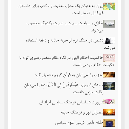
ایران به عنوان یک مدل، مدنیت و مکتب برای دشمنان
غیرقابل تحمل است
اخلاق و سیاست سیرت و صورت یکدیگر محسوب
می‌شوند
دشمن در جنگ نرم از حربه جاذبه و دافعه استفاده
می‌کند
حاکمیت احکام الهی در نگاه مقام معظم رهبری توام با
حکومت حکام مردمی است
تحزب را نمی‌توان به قرآن کریم تحمیل کرد
مصداق امروزی «یُسَارِعُونَ فِی الْخَیْرَاتِ» را می‌توان
رقابت حزبی دانست
ضرورت شناسایی فرهنگ سیاسی ایرانیان
سفیران نور و فرهنگ جبهه
حلقه علمی کرسی علوم سیاسی