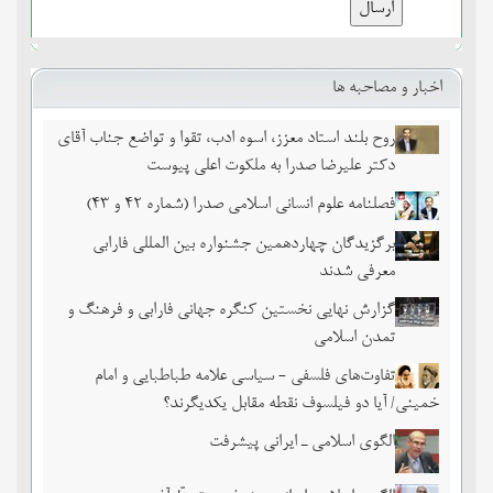
اخبار و مصاحبه ها
روح بلند استاد معزز، اسوه ادب، تقوا و تواضع جناب آقای
دکتر علیرضا صدرا به ملکوت اعلی پیوست
فصلنامه علوم انسانی اسلامی صدرا (شماره 42 و 43)
برگزیدگان چهاردهمین جشنواره بین المللی فارابی
معرفی شدند
گزارش نهایی نخستین کنگره جهانی فارابی و فرهنگ و
تمدن اسلامی
تفاوت‌های فلسفی - سیاسی علامه طباطبایی و امام
خمینی/ آیا دو فیلسوف نقطه مقابل یکدیگرند؟
الگوی اسلامی ـ ایرانی پیشرفت