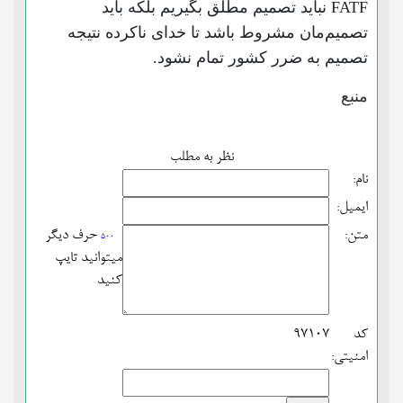
FATF نباید تصمیم مطلق بگیریم بلکه باید
تصمیم‌مان مشروط باشد تا خدای ناکرده نتیجه
تصمیم به ضرر کشور تمام نشود.
منبع
نظر به مطلب
نام:
ایمیل:
متن:
حرف دیگر
500
میتوانید تایپ
کنید
کد
97107
امنیتی: