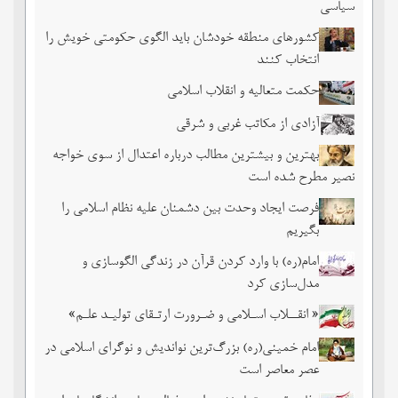
سیاسی
کشورهای منطقه خودشان باید الگوی حکومتی خویش را
انتخاب کنند
حکمت متعالیه و انقلاب اسلامی
آزادی از مکاتب غربی و شرقی
بهترین و بیشترین مطالب درباره اعتدال از سوی خواجه
نصیر مطرح شده است
فرصت ایجاد وحدت بین دشمنان علیه نظام اسلامی را
بگیریم
امام(ره) با وارد کردن قرآن در زندگی الگوسازی و
مدل‌سازی کرد
« انقــلاب اسـلامی و ضـرورت ارتـقای تولیـد علـم»
امام خمینی(ره) بزرگ‌ترین نواندیش و نوگرای اسلامی در
عصر معاصر است