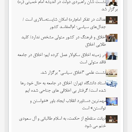
نشست شأن راهبردی دولت در اندیشه امام خمینی (ره)
برگزار شد
عدالت در تفکر امام(ره) امکان شایسته‌سالاری است /
جدال‌های سیاسی؛ ام‌المفاسد کشور
اخلاق و فرهنگ در کشور متولی مشخص ندارد/ کلید
طلایی اخلاق
در زمینه اخلاق سکولار عمل کرده ایم؛ اخلاق در جامعه
فاقد متولی است
نشست علمی “اخلاق سیاسی” برگزار شد.
استاد دانشگاه تهران: اخلاق در جامعه به حال خود رها
شده است/ گرفتار بی اخلاقی های جناحی شده ایم
مهمترین دستاورد انقلاب ایجاد باور «خواستن و
توانستن» است
دیانت منقطع از حکمت، به اسلام طالبانی و آل سعودی
ختم می شود