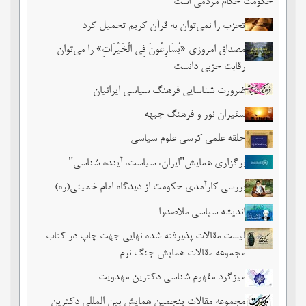
حکومت حکام مردمی است
تحزب را نمی‌توان به قرآن کریم تحمیل کرد
مصداق امروزی «یُسَارِعُونَ فِی الْخَیْرَاتِ» را می‌توان
رقابت حزبی دانست
ضرورت شناسایی فرهنگ سیاسی ایرانیان
سفیران نور و فرهنگ جبهه
حلقه علمی کرسی علوم سیاسی
برگزاری همایش"ایران، سیاست، آینده شناسی"
بررسی کارآمدی حکومت از دیدگاه امام خمینی(ره)
اندیشه سیاسی ملاصدرا
لیست مقالات پذیرفته شده نهایی جهت چاپ در کتاب
مجموعه مقالات همایش جنگ نرم
میزگرد مفهوم شناسی دکترین مهدویت
مجموعه مقالات پنجمین همایش بین المللی دکترین