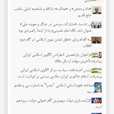
خمینی
«داد و دهش» و «عدالت»؛ شاکله و شاخصه اصلی مکتب
حاج قاسم
در نشست «مشارکت مردمی در جنگ و هویت ملی»
عنوان شد؛ نگاه امام خمینی(ره) از ابتدا راهبردی بود
سه اقدام برای تحقق تمدن نوین اسلامی در گام دوم
انقلاب
فراخوان یازدهمین کنفرانس الگوی اسلامی ایرانی
پیشرفت/آخرین مهلت ارسال مقاله
رئیس اندیشکده سیاست مرکز الگوی اسلامی ایرانی
پیشرفت: اسلام حاکم بر ایران، مکتبی مبتنی بر ایرانیت است
فصلنامه علوم انسانی اسلامی "صدرا" به شماره سی و هفتم
رسید
کارآمدسازی دولت مهم‌ترین گام تحولی دولت سیزدهم
است