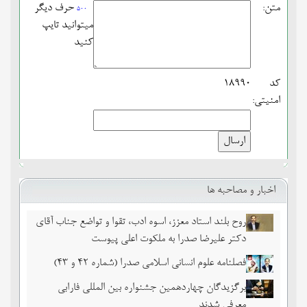
متن:
حرف دیگر
500
میتوانید تایپ
کنید
کد
18990
امنیتی:
اخبار و مصاحبه ها
روح بلند استاد معزز، اسوه ادب، تقوا و تواضع جناب آقای
دکتر علیرضا صدرا به ملکوت اعلی پیوست
فصلنامه علوم انسانی اسلامی صدرا (شماره 42 و 43)
برگزیدگان چهاردهمین جشنواره بین المللی فارابی
معرفی شدند