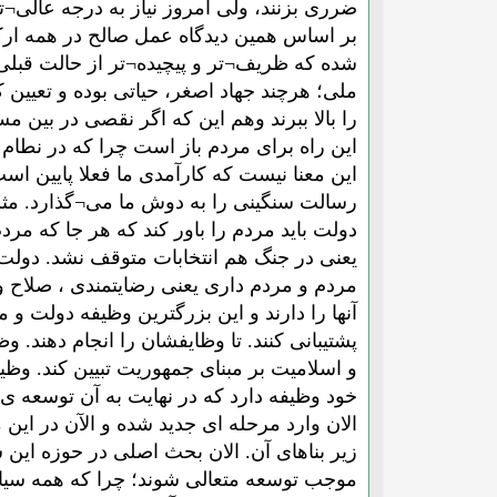
ضرری بزنند، ولی امروز نیاز به درجه عالی¬ت
بر اساس همین دیدگاه عمل صالح در همه ارک
شده که ظریف¬تر و پیچیده¬تر از حالت قبلی ا
ملی؛ هرچند جهاد اصغر، حیاتی بوده و تعیی
را بالا ببرند وهم این که اگر نقصی در بین م
این راه برای مردم باز است چرا که در نطام
این معنا نیست که کارآمدی ما فعلا پایین ا
رسالت سنگینی را به دوش ما می¬گذارد. مثلا
دولت باید مردم را باور کند که هر جا که مردم
یعنی در جنگ هم انتخابات متوقف نشد. دولت 
مردم و مردم داری یعنی رضایتمندی ، صلاح و 
آنها را دارند و این بزرگترین وظیفه دولت
پشتیبانی کنند. تا وظایفشان را انجام دهند.
و اسلامیت بر مبنای جمهوریت تبیین کند. و
خود وظیفه دارد که در نهایت به آن توسعه ی
الان وارد مرحله ای جدید شده و الآن در این
زیر بناهای آن. الان بحث اصلی در حوزه این 
موجب توسعه متعالی شوند؛ چرا که همه سیاست