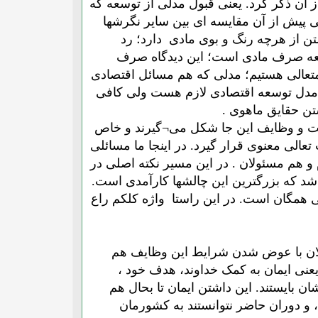
 آن ذکر کرد. یعنی قبول مدلی از توسعه که
ی پیش از آن مقایسه ای بین سایر نگرشها
تن از هرچه رنگ و بوی مادی دارد؛ رد
وسعه صرف مادی است؛ این دیدگاه صرف
 متعالی هستیم؛ مدلی که هم مسائل اقتصادی
ن مدل توسعه اقتصادی لازم هست ولی کافی
ن حقایق ماهوی .
ت و وظایف این جا شکل می¬گیرند و خاص
عالی معنوی قرار گیرد. در اینجا ما مسائلی
ایف مردم و هم مسئولان . در این مسیر نکته اصلی در
اشد که بزرگترین این چالشها کارآمدی است.
لی همگان است. در این راستا واژه کلکم راع
 الان با عوض شدن شرایط این وظایف هم
نی ایمان به کمک خداوند، هدف خود ،
ان بایستند. این داشتن ایمان تا بحال هم
، و دوران حاضر نتوانستند به کشورمان