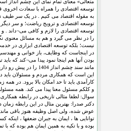
متعالی» معنای تمام نمای این چشم انداز اس
توسعه اقتصادی را همراه با سعادت اخروی قب
به مقوله اقتصاد می کنیم . در یک سر طیف ن
توسعه اقتصادی و ترویج ریاضت؛ و سر دیگر 
توسعه اقتصادی را لازم و کافی می¬داند . و
را در نظر می گیرد و هم به مسائل معنوی ن
نیست؛ بلکه توسعه اقتصادی ابزاری در خدم
در اینجاست که وظایف، باز خوانی و مهند
بودن آنها هم اینجا نمود پیدا می¬کند که با
مانند سند چشم انداز 
این است که همکاری مردم و مسئولان باید در
کارآمدی باید تا حد امکان بالا برود. در همه
و کلکم مسئول معنا پیدا می کند. همه مسئولند
سوال: لطفا مثالی تاریخی در رابطه همکاری د
دکتر صدرا: بهترین مثال در این رابطه زمان
عوض شده، ولی اصل وظیفه هنوز باقی مانده 
توانایی ها ، ایمان به جبران ضعفها ، اینکه ک
بوده و با تکیه به همین ایمان هم بوده که ب