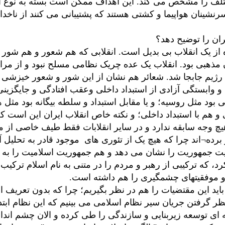
تلف را مشخص می کند. این اهداف ممکن است بسته به نوع امن
ینان هواپیما و کشتی هستند که پشتیبانی می کنند از ناخدا و 
ان را توضیح دهد؟
از یک انقلاب بی بدیل است. انقلابی که هم شعور و هم شور ر
ن مذهبی بود. انقلاب یک عده چریک نظامی مسلح نبود و از مرا
 رژیم جابجا شد. شعائر هم نشان از این شور و شعور خیزشی د
ه و وابستگی آزادی از استبداد داخلی وعقب افتادگی و جایگزی
 بود مثل روسیه؛ و یا مقابل استبداد و سلطه بیگانه بود مثل هند
و هم با استبداد داخلی؛ و نکته خاص انقلاب ایران این است که
چ وجه سابقه ندارد و در سایر انقلابات فقط طیف خاصی از مر
 برده¬اند چرا که هیچ یک از تئوری های موجود قادر به تحلیل آ
میت جمهوریت را نشان می دهد و هم جمهوریت اسلامیت را ب
د، که ترکیبی از رهبر و مردم را در متنی به نام اسلام ترکیب
و موفقیتهای چشمگیری را هم داشته است.
اید این مقتضیات را هم در نظر بگیریم؛ چرا که بدون تعریف ا
ظر گرفتن جریان سیر نظام اسلامی می بینیم که این نظام ابت
ی توسعه زیربنایی و سازندگی را طی کرده و الان چشم انداز