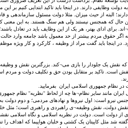
نهایت توسعه نظام؛ برداشت درست از این تعریف ضروری است
لت وظایفی دارند. در اینجا باید تاکید ابتدایی کنیم بر این
 دارند؛ البته از حیث میزان. مثلا دولت مسئول سازماندهی و 
ن حال که همجنس نیستند ولی هم سنگ هستند. به این معنی ک
د. برای ادای بهتر، هر یک از این وظایف باید در تعادل باشند
ه اگر حقوق مردم بیشتر از حد معمول باشد جامعه وارد حالت
د. در اینجا باید گفت مراد از وظیفه ، کارکرد و کار ویژه 
 که نقش یک جلودار را بازی می¬کند. بزرگترین نقش و وظیفه
است. تاکید بر متقابل بودن حق و تکلیف دولت و مردم اس
رند.
 در نظام جمهوری اسلامی ایران بفرمایید.
ایران مانند سایر نظام¬ها چه از لحاظ "نظریه" نظام جمهوری
جنس نیرو است: اول نیروها و نهادهای مردمی؛ و دوم دولت به 
قش دولت، نقش وظیفه¬ی راهبردی و راهبری است؛ مثل خلبان
 از دولت است. دولت در نظریه اسلامی و نگاه اسلامی نقشی ک
گفته شد مثل کاپیتان یک کشتی و خلبان هواپیما که اهداف را 