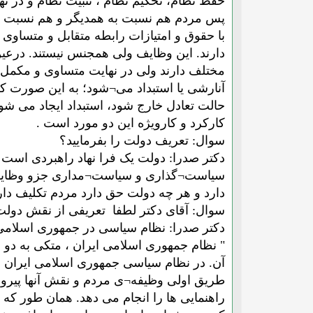
حفظ نظام، تحکیم نظام ، تثبیت نظام و در 
پس مردم هم نسبت به همدیگر و هم نسبت به دو
با حقوق و امتیازات رابطه متقابل و متساوی
دارند. این وظایف ولی همجنس نیستند. درعی
مختلف دارند ولی در نهایت متساوی و مکمل¬ان
آنارشی یا استبداد می¬شود؛ به این صورت ک
حالت تعادل خارج شود، استبداد ایجاد می شو
کارکرد و کارویژه این دو مورد است .
سوال: تعریف دولت را بفرمایید؟
دکتر صدرا: دولت یک فرا نهاد راهبردی است
سیاست¬گذاری و سیاست¬مداری جزو وظایفش 
دارد و هر چه دولت حق دارد مردم تکلیف دا
سوال: آقای دکتر لطفا تعریفی از نقش دولت
دکتر صدرا: نظام سیاسی در جمهوری اسلامی 
" نظام جمهوری اسلامی ایران ، متکی به دو 
آن. در نظام سیاسی جمهوری اسلامی ایران ن
طریق اولی وظیفه¬ی مردم و نقش آنها پیروی
راهنمایی ها را انجام می دهد. همان طور که 