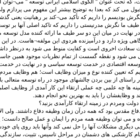
ت، که تحت عنوان " الگوی اسلامی ایرانی توسعه " می¬توان از
ول می کند که بعدا به توضیح بیشتر این مفهوم می پردازم ول
گرش بودیسم را داریم که تأکید می¬کند بر رهبانیت یعنی گذش
طیف ما نگرش مدرنیستی را داریم که تاکید اصلی آنها بر ت
 در نهایت در میان این دو سر طیف ما ارائه کننده مدل توسعه
گاهی ویژه دارد و درآمیزنده هردوی این مولفه¬هاست. در ای
ت سعادت اخروی است و کفایت منوط می شود به درنظر داشت
سی می شود و نقطه گسست از تمام نظریات موجود همین جاس
ید توسعه اقتصادی در خدمت توسعه سیاسی و در نهایت در خدمت ت
1404 را در پیش رو داریم که تعیین کننده نوع و میزان وظایف است؛ هم وظ
 راستای از بین بردن چالشهای موجود در راه توسعه متعالی ب
 زمینه ها چه علمی چه عملی ارتقاء این کار آمدی از وظایف اص
 و وظایفشان را باید به بهترین نحو انجام دهند.
ولت ومردم در زمینه ارتقاء کارآمدی بزنید؟
 دفاع مقدس بود که همه درآن زمان وظیفه دفاع داشتند. ولی
و می توان وظیفه همه مردم را ایمان و عمل صالح دانست؛ یع
سی دیگری مشکلات آنها را حل نمی کند وآنها باید روی پای خودش
ا تمام کارشکنی های دشمنان در مراحل تاسیس، تثبیت، سازندگی