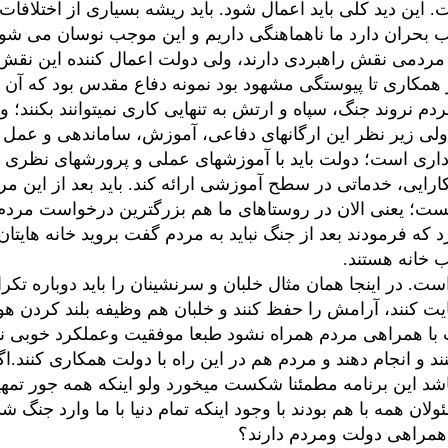
این دید کلی باید اعمال شود. باید ریشه بسیاری از اختلافات که
بحران دارد ما ناهماهنگی داریم و این موجب نوسان می شود. ال
ی مردمی نقش راهبردی دارند، ولی دولت اعمال کننده این نق
همکاری تا پیوستگی مشهود بود نمونه دفاع مقدس بود که آن م
م نروند جنگ، سپاه و ارتش به تنهایی کاری نمیتوانند بکنند؛ 
ولی زیر نظر این ارگانهای دفاعی، آموزش، ساماندهی و عمل 
برداری است؛ دولت باید با آموزشهای عملی و پرورشهای نظری
ارایی، خدماتی در سطح آموزشی ارائه کند. باید بعد از این م
ست؛ یعنی الان در روستاهای ما هم بزرگترین درخواست مردم
 که فرمودند بعد از جنگ نباید به مردم گفت بروید خانه هایتان؛
خانه هستند.
ر اینجا همان مثال خلبان و سرنشینان را باید دوباره تکرار
عایت کنند، آرامش را حفظ کنند و خلبان هم وظیفه بلند کردن هوا
ت با همراهی مردم همراه نشود طبعا موفقیت وعملکرد خوبی ندار
د و انجام دهند و مردم هم در این راه با دولت همکاری کنند
اشد این برنامه مطمئنا شکست میخورد ولو اینکه همه جور تمه
 همه با هم بودند با وجود اینکه تمام دنیا با ما وارد جنگ شد
ه همراهی دولت ومردم دارند؟