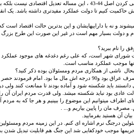
دکتر صدرا: طرحهای مهم در این حوزه، اجرایی کردن اصل 44-43 ، این م
قش حاکمیت کنیم تا دولت عملکرد مفیدتری داشته باشد. یک ان
یشوند و نه با داراییهایشان و این بدترین حالت اقتصاد است که
و دولت بسیار مهم است در غیر این صورت این طرح بزرگ اجر
ق را نام ببرید؟
قیت شورای شهر است، که علی رغم دغدغه های موجود عملکرد 
آنها موجب عملکرد مناسب است.
 بحال ناشی از همکاری مردم ومسئولان بوده ذکر کنید؟
دکتر صدرا: حصر آبادان؛ آبادا 270 درجه در تصرف عراق بود و90 درجه اش ما
دانستند باید شکسته شود و آماده بودند تا ممانعت کنند ولی
لت عادی بود نباید شکسته میشد. ولی قدرت مردم ایران آن را
ای اطراف میتوانیم این موضوع را ببینیم و هر جا که به مردم 
 مصرف مان را پایین بیاریم و... .
یان آن هستید بفرمایید.
ولین درجنگ نرم اشاره ای کنم. در این زمینه مردم ومسئولین م
حریمها موجب خودکفایی شد این جنگ هم قابلیت تبدیل شدن به