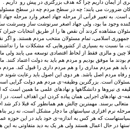
ری از ایمان داریم چرا که هدف بزرگتری در پیش رو داریم .
ان ضرورت می یابند؛ چه در سطح مردم چه در سطح مسئولین، 
ست. به تعبیر قرآنی از مرحله جهاد اصغر وارد مرحله جهاد اک
ن کننده وجود ما بود، ولی جهاد اصغر سرنوشت ساز وسرشت سا
سئولان مشاهده کردند آن نقص ها را از طریق انتخابات جبران کن
 جمهوری اسلامی، تمام مسئولان منتخب مردم هستند. و اگر نقص
ست، ما نسبت به بسیاری از کشورهایی که مشکلات ما را نداشتن
 چین و مالزی فقط از لحاظ اقتصادی توسعه می یابند ولی ما
 بودند ما موفق بودیم و مردم هم باید به دولت اعتماد کنند. م
باید هم مردم مداری را و هم مردم داری را قبول کند. مردم 
رفاه مردم اصل باشد. هر دوی این اصول باید رعایت شوند خیلی
 و مسئولان است. بزرگترین وظیفه¬ی مردم هم دولت گرایی اس
 وظیفه ی نیروها و دانشگاهها و نهادهای علمی ما همین است ک
ظیفه¬ی نهادهای اجرایی همان پیاده کردن این اهداف است. د
 متعالی برسند. مهمترین چالش هم همانطور که قبلا ذکر شد ا
 مرحله نرم افزاری سیاستهای ما دچار مشکل است، نه زیر بنا
سیاستهاست که هر کس به اندازه¬ی خود باید در این حوزه عمل 
ها در حال اعمال هستند ولی هر یک به دید متفاوتی به این ه