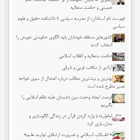
رهبری که بنیان حکومت را بر حکمت گذاشت/ امام
خمینی و حکمت متعالیه
فهرست نام استادان، از مدرسه سیاسی تا دانشکده حقوق و علوم
سیاسی
کشورهای منطقه خودشان باید الگوی حکومتی خویش را
انتخاب کنند
حکمت متعالیه و انقلاب اسلامی
آزادی از مکاتب غربی و شرقی
بهترین و بیشترین مطالب درباره اعتدال از سوی خواجه
نصیر مطرح شده است
فرصت ایجاد وحدت بین دشمنان علیه نظام اسلامی را
بگیریم
امام(ره) با وارد کردن قرآن در زندگی الگوسازی و
مدل‌سازی کرد
« انقــلاب اسـلامی و ضـرورت ارتـقای تولیـد علـم»