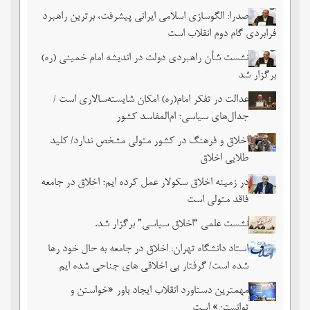
صدرا: الگوسازی اسلامی ایرانی پیشرفت، برترین راهبرد
فرابردی گام دوم انقلاب است
نشست شأن راهبردی دولت در اندیشه امام خمینی (ره)
برگزار شد
عدالت در تفکر امام(ره) امکان شایسته‌سالاری است /
جدال‌های سیاسی؛ ام‌المفاسد کشور
اخلاق و فرهنگ در کشور متولی مشخص ندارد/ کلید
طلایی اخلاق
در زمینه اخلاق سکولار عمل کرده ایم؛ اخلاق در جامعه
فاقد متولی است
نشست علمی “اخلاق سیاسی” برگزار شد.
استاد دانشگاه تهران: اخلاق در جامعه به حال خود رها
شده است/ گرفتار بی اخلاقی های جناحی شده ایم
مهمترین دستاورد انقلاب ایجاد باور «خواستن و
توانستن» است