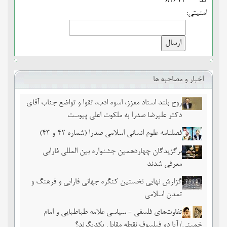
کد
84672
امنیتی:
اخبار و مصاحبه ها
روح بلند استاد معزز، اسوه ادب، تقوا و تواضع جناب آقای
دکتر علیرضا صدرا به ملکوت اعلی پیوست
فصلنامه علوم انسانی اسلامی صدرا (شماره 42 و 43)
برگزیدگان چهاردهمین جشنواره بین المللی فارابی
معرفی شدند
گزارش نهایی نخستین کنگره جهانی فارابی و فرهنگ و
تمدن اسلامی
تفاوت‌های فلسفی - سیاسی علامه طباطبایی و امام
خمینی/ آیا دو فیلسوف نقطه مقابل یکدیگرند؟