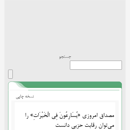
Toggle
navigation
جستجو
نسخه چاپی
مصداق امروزی «یُسَارِعُونَ فِی الْخَیْرَاتِ» را
می‌توان رقابت حزبی دانست