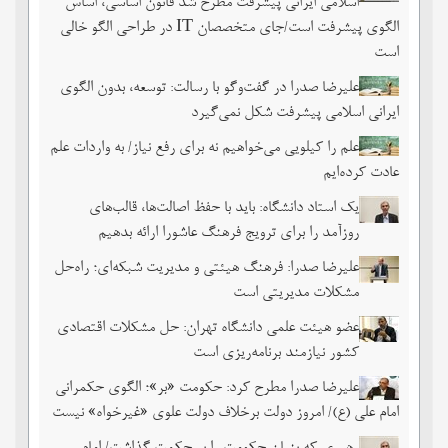
اسلامی ایرانی پیشرفت مطرح شد قانون اساسی، اساس
الگوی پیشرفت است/جای متخصصان IT در طراحی الگو خالی
است
علیرضا صدرا در گفت‌وگو با رسالت: توسعه، بدون الگوی
ایرانی اسلامی پیشرفت شکل نمی‌گیرد
علم را کیلویی می‌خواهیم نه برای رفع نیاز/ به واردات علم
عادت کرده‌ایم
یک استاد دانشگاه: باید با حفظ اصالت‌ها، قالب‌های
روزآمد را برای ترویج فرهنگ عاشورا ارائه بدهیم
علیرضا صدرا: فرهنگ هیئتی و مدیریت شبکه‌ای؛ راه‌حل
مشکلات مدیریتی است
عضو هیئت علمی دانشگاه تهران: حل مشکلات اقتصادی
کشور نیازمند برنامه‌ریزی است
علیرضا صدرا مطرح کرد: حکومت «بر»؛ الگوی حکمرانی
امام علی (ع)/ امروز دولت برخلاف دولت علوی «غیرخواه» نیست