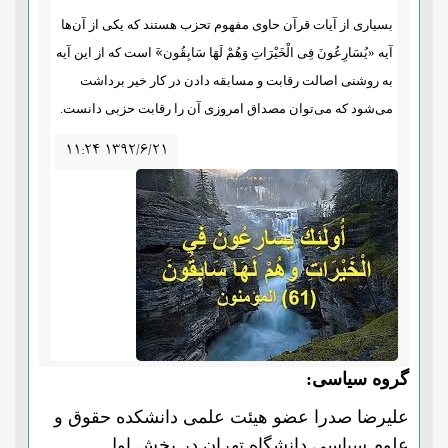
بسیاری از آیات قرآن حاوی مفهوم تحزب هستند که یکی از آن‌ها
آیه «یُسَارِعُونَ فِی الْخَیْرَاتِ وَهُمْ لَهَا سَابِقُون»َ است که از این آیه
به روشنی اصالت رقابت و مسابقه دادن در کار خیر برداشت
می‌شود که می‌توان مصداق امروزی آن را رقابت حزبی دانست.
۱۱:۲۴ ۱۳۹۲/۶/۲۱
گروه سیاسی:
علیرضا صدرا عضو هیئت علمی دانشکده حقوق و
علوم سیاسی دانشگاه تهران در بخش اول