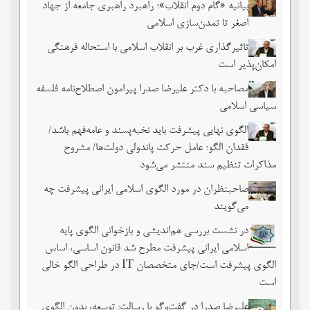
بیانیه «گام دوم انقلاب»؛ راهبرد راهبری جامعه از جهاد
اصغر تا تمدن‌سازی اسلامی
تاثیرگذاری غرب بر انقلاب اسلامی با استحاله فرهنگی
امکان‌پذیر است
مصاحبه با دکتر علیرضا صدرا پیرامون اصطلاح‌نامه فلسفه
سیاسی اسلامی
الگوی نهایی پیشرفت باید نخبه‌پسند و عامه‌فهم باشد/
فقدان الگو؛ عامل حرکت پاندولی دولت‌ها/ مشروح
مذاکرات تنظیم سند منتشر می‌شود
صاحبنظران در مورد الگوی اسلامی ایرانی پیشرفت چه
می‌گویند
در نشست بررسی هم‌اندیشی و بازخوانی الگوی پایه
اسلامی ایرانی پیشرفت مطرح شد قانون اساسی، اساس
الگوی پیشرفت است/جای متخصصان IT در طراحی الگو خالی
است
علیرضا صدرا در گفت‌وگو با رسالت: توسعه، بدون الگوی