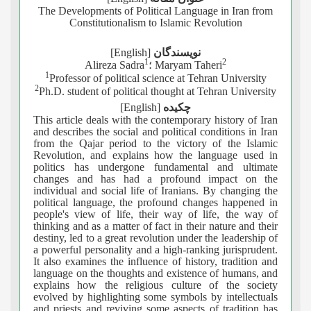
The Developments of Political Language in Iran from
Constitutionalism to Islamic Revolution
نویسندگان
[English]
1
2
؛ Maryam Taheri
Alireza Sadra
1
Professor of political science at Tehran University
2
Ph.D. student of political thought at Tehran University
چکیده
[English]
This article deals with the contemporary history of Iran
and describes the social and political conditions in Iran
from the Qajar period to the victory of the Islamic
Revolution, and explains how the language used in
politics has undergone fundamental and ultimate
changes and has had a profound impact on the
individual and social life of Iranians. By changing the
political language, the profound changes happened in
people's view of life, their way of life, the way of
thinking and as a matter of fact in their nature and their
destiny, led to a great revolution under the leadership of
a powerful personality and a high-ranking jurisprudent.
It also examines the influence of history, tradition and
language on the thoughts and existence of humans, and
explains how the religious culture of the society
evolved by highlighting some symbols by intellectuals
and priests and reviving some aspects of tradition has