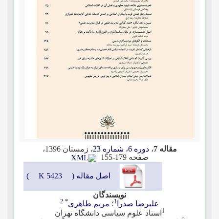
مقاله 7
،
دوره 6، شماره 23
، زمستان 1396
،
صفحه
155-179
اصل مقاله (
5423 K
)
نویسندگان
2
*
1
علیرضا صدرا
؛
مریم طاهری
1
استاد علوم سیاسی دانشگاه تهران