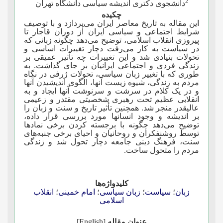
2
دانشجوی دکتری اندیشه سیاسی دانشگاه تهران
چکیده
این مقاله به تاریخ معاصر ایران می­‌پردازد و با توصیف
شرایط اجتماعی و سیاسی ایران از دوران قاجار تا
پیروزی انقلاب اسلامی، توضیح می‌­دهد چگونه زبانی که
در سیاست به کار می‌­رفت دچار تغییرات اساسی و
تحولات بنیادی شد و این تغییرات چه تأثیر عمیقی بر
زندگی فردی و اجتماعی ایرانیان بر جای گذاشت. به
طوری که با تغییر زبان سیاسی، تحولات ژرفی در نگاه
مردم به زندگی، شیوه زیست آنها، الگوی اندیشیدن آنها
و در یک کلام در سرشت و سرنوشت آنها ایجاد و به
انقلابی عظیم تحت رهبری شخصیتی مقتدر و زعیمی
عالیقدر منجر شد. همچنین تأثیر تاریخ و سنت و زبان را
بر اندیشه و وجود انسانها مورد بررسی قرار داده،
توضیح می‌­دهد چگونه با برجسته کردن برخی نمادها
توسط روشنفکران و روحانیان و احیای برخی جنبه‌­های
سنت، فرهنگ دینی جامعه دچار تحول شد و زندگی
مردم را متحول ساخت.
کلیدواژه‌ها
زبان
؛
سیاست
؛
زبان سیاسی
؛
امام خمینی
؛
انقلاب
اسلامی
عنوان مقاله
[English]