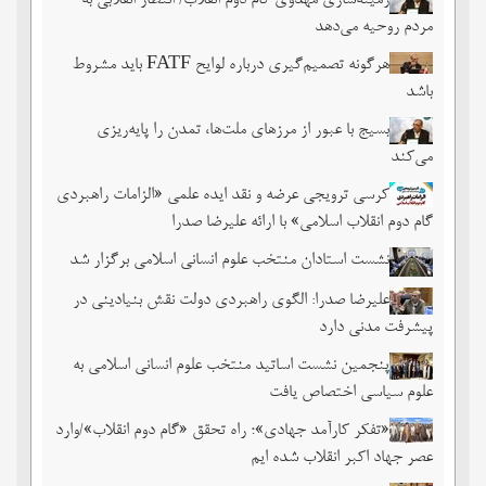
زمینه‌سازی مهدوی گام دوم انقلاب/ انتظار انقلابی به
مردم روحیه می‌دهد
هرگونه تصمیم‌گیری درباره لوایح FATF باید مشروط
باشد
بسیج با عبور از مرزهای ملت‌‌ها، تمدن را پایه‌ریزی
می‌کند
کرسی ترویجی عرضه و نقد ایده علمی «الزامات راهبردی
گام دوم انقلاب اسلامی» با ارائه علیرضا صدرا
نشست استادان منتخب علوم انسانی اسلامی برگزار شد
علیرضا صدرا: الگوی راهبردی دولت نقش بنیادینی در
پیشرفت مدنی دارد
پنجمین نشست اساتید منتخب علوم انسانی اسلامی به
علوم سیاسی اختصاص یافت
«تفکر کارآمد جهادی»؛ راه تحقق «گام دوم انقلاب»/وارد
عصر جهاد اکبر انقلاب شده ایم