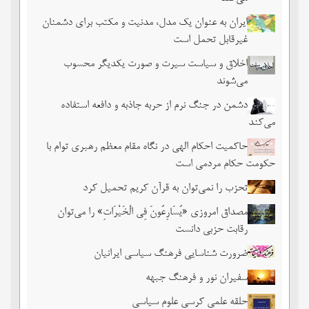
ایران به عنوان یک مدل، مدنیت و مکتب برای دشمنان
غیرقابل تحمل است
اخلاق و سیاست سیرت و صورت یکدیگر محسوب
می‌شوند
دشمن در جنگ نرم از حربه جاذبه و دافعه استفاده
می‌کند
حاکمیت احکام الهی در نگاه مقام معظم رهبری توام با
حکومت حکام مردمی است
تحزب را نمی‌توان به قرآن کریم تحمیل کرد
مصداق امروزی «یُسَارِعُونَ فِی الْخَیْرَاتِ» را می‌توان
رقابت حزبی دانست
ضرورت شناسایی فرهنگ سیاسی ایرانیان
سفیران نور و فرهنگ جبهه
حلقه علمی کرسی علوم سیاسی