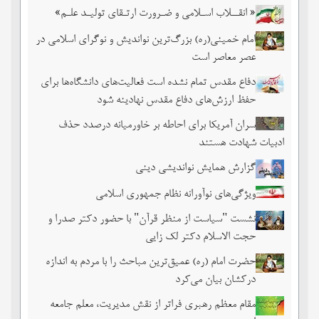
« انقــلاب اسـلامی و ضـرورت ارتـقای تولیـد علـم»
امام خمینی(ره) بزرگ‌ترین نواندیش و نوگرای اسلامی در
عصر معاصر است
دفاع مقدس تمام نشده است فعالیت‌های دانشگاه‌ها برای
حفظ ارزش‌های دفاع مقدس نهادینه شود
سران آمریکا برای احاطه بر خاورمیانه درصدد حذف
ادبیات شهادت هستند
گزارش همایش نواندیشی دینی
ویژگی‌های نوآورانه نظام جمهوری اسلامی
نشست‏ "سیاست از منظر قرآن" با حضور دکتر صدرا و
حجت الاسلام دکتر لک زایی
حضرت امام (ره) عمیق‌ترین مباحث را با مردم به اندازه
درکشان بیان می‌کرد
مقام معظم رهبری فراتر از نقش مدیریت، معلم جامعه