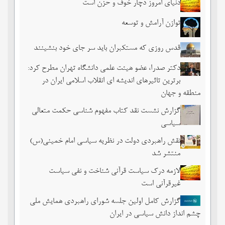
دنیای امروز دچار خوف و حزن است
توازن آرامش و توسعه
قدس روزی که مستکبران باید سر جای خود بنشینند
دکتر صدرا، عضو هیئت علمی دانشگاه تهران مطرح کرد:
برترین تاثیرهای اندیشه ای انقلاب اسلامی ایران در
منطقه و جهان
گزارش نشست نقد کتاب مفهوم شناسی حکمت متعالی
سیاسی
نقش راهبردی دولت در نظریه سیاسی امام خمینی(س)
منتشر شد
لازمه درک سیاست قرآنی شناخت و نفی سیاست
غیرقرآنی است
گزارش کامل اولین جلسه شورای راهبردی همایش ملی
چشم ‏انداز دانش سیاسی در ایران