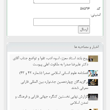
کد
58596
امنیتی:
اخبار و مصاحبه ها
روح بلند استاد معزز، اسوه ادب، تقوا و تواضع جناب آقای
دکتر علیرضا صدرا به ملکوت اعلی پیوست
فصلنامه علوم انسانی اسلامی صدرا (شماره 42 و 43)
برگزیدگان چهاردهمین جشنواره بین المللی فارابی
معرفی شدند
گزارش نهایی نخستین کنگره جهانی فارابی و فرهنگ و
تمدن اسلامی