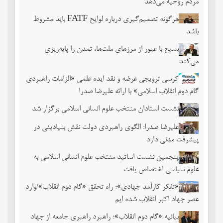
مردم روحیه می‌دهد
هرگونه تصمیم‌گیری درباره لوایح FATF باید مشروط
باشد
بسیج با عبور از مرزهای ملت‌‌ها، تمدن را پایه‌ریزی
می‌کند
کرسی ترویجی عرضه و نقد ایده علمی «الزامات راهبردی
گام دوم انقلاب اسلامی» با ارائه علیرضا صدرا
نشست استادان منتخب علوم انسانی اسلامی برگزار شد
علیرضا صدرا: الگوی راهبردی دولت نقش بنیادینی در
پیشرفت مدنی دارد
پنجمین نشست اساتید منتخب علوم انسانی اسلامی به
علوم سیاسی اختصاص یافت
«تفکر کارآمد جهادی»؛ راه تحقق «گام دوم انقلاب»/وارد
عصر جهاد اکبر انقلاب شده ایم
بیانیه «گام دوم انقلاب»؛ راهبرد راهبری جامعه از جهاد