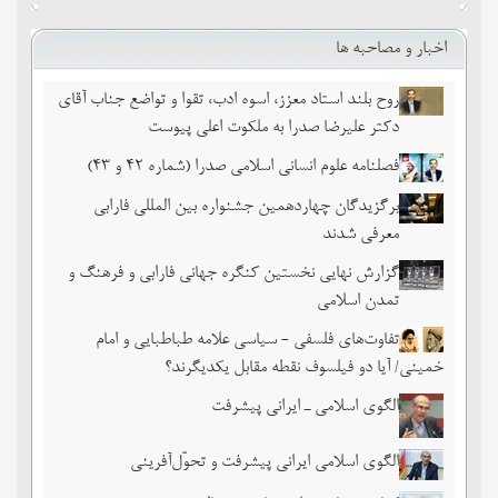
اخبار و مصاحبه ها
روح بلند استاد معزز، اسوه ادب، تقوا و تواضع جناب آقای
دکتر علیرضا صدرا به ملکوت اعلی پیوست
فصلنامه علوم انسانی اسلامی صدرا (شماره 42 و 43)
برگزیدگان چهاردهمین جشنواره بین المللی فارابی
معرفی شدند
گزارش نهایی نخستین کنگره جهانی فارابی و فرهنگ و
تمدن اسلامی
تفاوت‌های فلسفی - سیاسی علامه طباطبایی و امام
خمینی/ آیا دو فیلسوف نقطه مقابل یکدیگرند؟
الگوی اسلامی ـ ایرانی پیشرفت
الگوی اسلامی ایرانی پیشرفت و تحوّل‌آفرینی