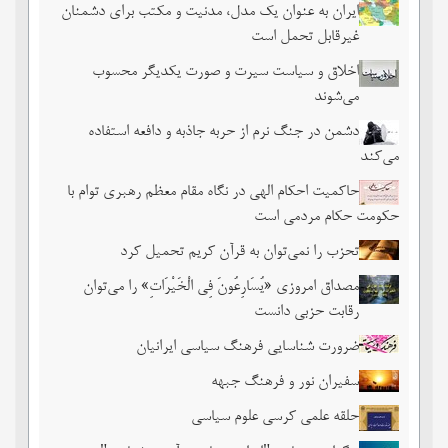
ایران به عنوان یک مدل، مدنیت و مکتب برای دشمنان
غیرقابل تحمل است
اخلاق و سیاست سیرت و صورت یکدیگر محسوب
می‌شوند
دشمن در جنگ نرم از حربه جاذبه و دافعه استفاده
می‌کند
حاکمیت احکام الهی در نگاه مقام معظم رهبری توام با
حکومت حکام مردمی است
تحزب را نمی‌توان به قرآن کریم تحمیل کرد
مصداق امروزی «یُسَارِعُونَ فِی الْخَیْرَاتِ» را می‌توان
رقابت حزبی دانست
ضرورت شناسایی فرهنگ سیاسی ایرانیان
سفیران نور و فرهنگ جبهه
حلقه علمی کرسی علوم سیاسی