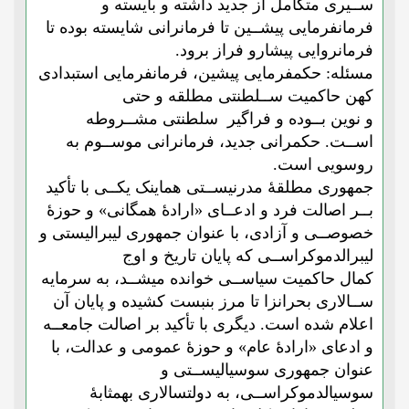
ســیری متکامل از جدید داشته و بایسته و
فرمانفرمایی پیشــین تا فرمانرانی شایسته بوده تا
فرمانروایی پیشارو فراز برود.
مسئله
: حکمفرمایی پیشین، فرمانفرمایی استبدادی
کهن
حاکمیت ســلطنتی مطلقه و حتی
و نوین بــوده و فراگیر سلطنتی مشــروطه
اســت. حکمرانی جدید، فرمانرانی موســوم به
روسویی است.
جمهوری مطلقۀ مدرنیســتی هماینک یکــی با تأکید
بــر اصالت فرد و ادعــای «ارادۀ همگانی» و حوزۀ
خصوصــی و آزادی، با عنوان جمهوری لیبرالیستی و
لیبرالدموکراســی که پایان تاریخ و اوج
کمال حاکمیت سیاســی خوانده میشــد، به سرمایه
ســالاری بحرانزا تا مرز بنبست کشیده و پایان آن
اعلام شده است. دیگری با تأکید بر اصالت جامعــه
و ادعای «ارادۀ عام» و حوزۀ عمومی و عدالت، با
عنوان جمهوری سوسیالیســتی و
سوسیالدموکراســی، به دولتسالاری بهمثابۀ