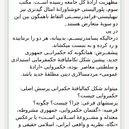
مظهریت ارادۀ کل جامعه رسیده اســت. مکتب
سوم، پلورالیستی خوشباورانۀ امثال گیدنزی نیز
نیهیلیستی-فرامدرنیســتی التقاط ناهمگون بین این
دو سویۀ متعارض هستند. ِ
در پی
درحالیکه پسامدرنیســم، بدبینانه، هر دو را برنتابیده
و رد کرده و به بنبست میکشاند.
پیشفــرض
: همانگونه که حکمرانــی جمهوری
جدید،
پیشین شکل تکاملیافتۀ حکمفرمایی استبدادی
و سلطنتی معاصر بوده، حکمروایی «ارادۀ
عمومی» مردمسالاری دینی مطلقۀ جدید باشد.
میتواند شکل کمالیافتۀ حکمرانی
پرسش اصلی
:
حکمروایی چیست؟
پرسشهای فرعی
: چرا؟ چیست؟ چگونه؟
فرضیه:
«گفتمان حکمروایی، جمهوری مشروطه،
معتدله و مشــروعۀ اســلامی اســت» یا برعکس
«نگاه، نظریه و واقعی ایرانی، اسلامی حقیقی و