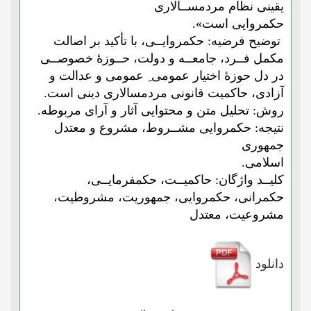
یقینی نظام مردمســالاری
حکمروایی است»
.
توضیح فرضیه
: حکمروایــی، با تأکید بر اصالت
مکمل فــرد، جامعــه و دولت، حــوزۀ خصوصــی
در دل حوزۀ اختیار عمومی ِ عمومی و عدالت و
آزادی، حاکمیت قانونی مردمسالاری دینی است.
روش
: تحلیل متن و محتوایی آثار و آرای مربوطه.
نتیجه
: حکمروایی مشــروط، مشروع و معتدل
جمهوری
اسلامی.
کلیــد واژگان:
حاکمیــت، حکمفرمایــی،
حکمرانی، حکمروایی، جمهوریت، مشروطیت،
مشروعیت، معتدل
دانلود