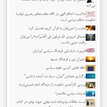
می‌کند
حاکمیت احکام الهی در نگاه مقام معظم رهبری توام با
حکومت حکام مردمی است
تحزب را نمی‌توان به قرآن کریم تحمیل کرد
مصداق امروزی «یُسَارِعُونَ فِی الْخَیْرَاتِ» را می‌توان
رقابت حزبی دانست
ضرورت شناسایی فرهنگ سیاسی ایرانیان
سفیران نور و فرهنگ جبهه
حلقه علمی کرسی علوم سیاسی
برگزاری همایش"ایران، سیاست، آینده شناسی"
بررسی کارآمدی حکومت از دیدگاه امام خمینی(ره)
اندیشه سیاسی ملاصدرا
لیست مقالات پذیرفته شده نهایی جهت چاپ در کتاب