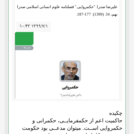
علیرضا صدرا. "حکمروایی." فصلنامه علوم انسانی اسلامی صدرا
نهم، 34 (1399): 177-187.
۱۰:۴۳ ۱۳۹۹/۷/۱
چکیده
حاکمیت اعم از حکمفرمایــی، حکمرانی و
حکمروایی اســت. میتوان مدعــی بود حکومت