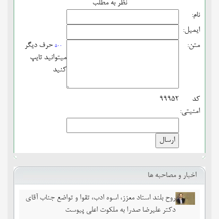
نظر به مطلب
نام:
ایمیل:
متن:
حرف دیگر
500
میتوانید تایپ
کنید
کد
99952
امنیتی:
اخبار و مصاحبه ها
روح بلند استاد معزز، اسوه ادب، تقوا و تواضع جناب آقای
دکتر علیرضا صدرا به ملکوت اعلی پیوست